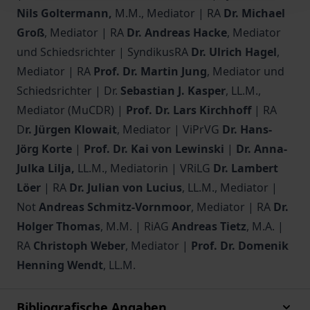
Nils Goltermann,
M.M., Mediator | RA
Dr. Michael
Groß
, Mediator | RA
Dr. Andreas Hacke
, Mediator
und Schiedsrichter | SyndikusRA
Dr. Ulrich Hagel
,
Mediator | RA
Prof. Dr. Martin Jung
, Mediator und
Schiedsrichter | Dr.
Sebastian J. Kasper
, LL.M.,
Mediator (MuCDR) |
Prof. Dr. Lars Kirchhoff
| RA
D
r. Jürgen Klowait
, Mediator | ViPrVG
Dr. Hans-
Jörg Korte
|
Prof. Dr. Kai von Lewinski
|
Dr. Anna-
Julka Lilja,
LL.M., Mediatorin | VRiLG
Dr. Lambert
Löer
| RA
Dr. Julian von Lucius
, LL.M., Mediator |
Not
Andreas Schmitz-Vornmoor
, Mediator | RA
Dr.
Holger Thomas
, M.M. | RiAG
Andreas Tietz
, M.A. |
RA
Christoph Weber
, Mediator |
Prof. Dr. Domenik
Henning Wendt
, LL.M.
Bibliografische Angaben