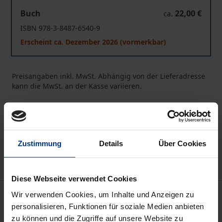
Medien- und Digitalethik
Buch
22,00 €
ca.
ISBN 978-3-8487-6540-9
Erscheint ca. Dezember 2026 (vormerkbar)
Preisangaben inkl. MwSt. Abhängig von der Lieferadresse
kann die MwSt. an der Kasse variieren.
In den Warenkorb
Zur Wunschliste hinzufügen
Hinweise zu Versandkosten
Zustimmung
Details
Über Cookies
Diese Webseite verwendet Cookies
Beschreibung
Wir verwenden Cookies, um Inhalte und Anzeigen zu
personalisieren, Funktionen für soziale Medien anbieten
zu können und die Zugriffe auf unsere Website zu