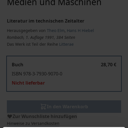
Medien und Maschinen
Literatur im technischen Zeitalter
Herausgegeben von
Theo Elm
,
Hans H Hiebel
Rombach, 1. Auflage 1991, 384 Seiten
Das Werk ist Teil der Reihe
Litterae
Buch
28,70 €
ISBN 978-3-7930-9070-0
Nicht lieferbar
In den Warenkorb
Zur Wunschliste hinzufügen
Hinweise zu Versandkosten