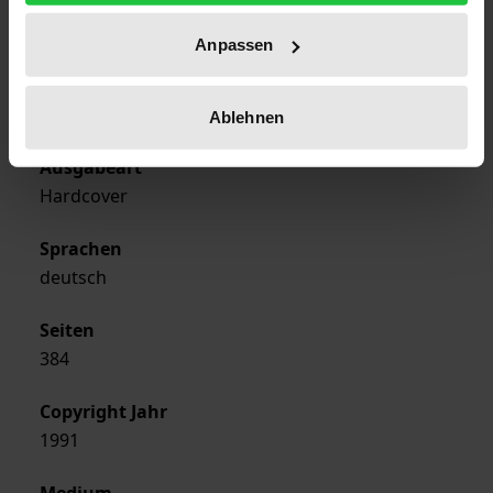
Erscheinungsjahr
1991
Anpassen
Verlag
Rombach
Ablehnen
Ausgabeart
Hardcover
Sprachen
deutsch
Seiten
384
Copyright Jahr
1991