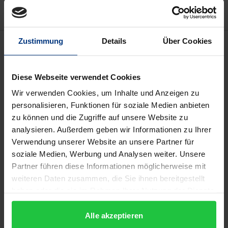
Zustimmung
Details
Über Cookies
Bibliografische Angaben
Diese Webseite verwendet Cookies
Auflage
1
Wir verwenden Cookies, um Inhalte und Anzeigen zu
personalisieren, Funktionen für soziale Medien anbieten
ISBN
zu können und die Zugriffe auf unsere Website zu
978-3-7930-9070-0
analysieren. Außerdem geben wir Informationen zu Ihrer
Verwendung unserer Website an unsere Partner für
Untertitel
soziale Medien, Werbung und Analysen weiter. Unsere
Partner führen diese Informationen möglicherweise mit
Literatur im technischen Zeitalter
weiteren Daten zusammen, die Sie ihnen bereitgestellt
haben oder die sie im Rahmen Ihrer Nutzung der Dienste
Erscheinungsdatum
gesammelt haben.
01.01.1991
Alle akzeptieren