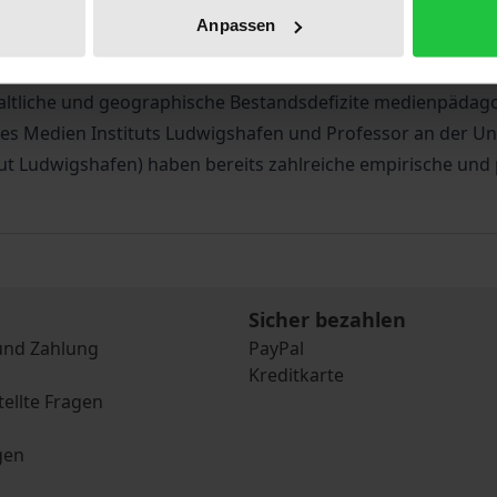
sentiert alle Institutionen, Vereine, Organisationen, Initi
Anpassen
d anbieten. Er soll Bürgerinnen und Bürgern helfen, Anspr
altungen oder auch Wettbewerbe mit medienpädagogischer
nhaltliche und geographische Bestandsdefizite medienpädago
 des Medien Instituts Ludwigshafen und Professor an der Un
itut Ludwigshafen) haben bereits zahlreiche empirische un
Sicher bezahlen
und Zahlung
PayPal
Kreditkarte
tellte Fragen
gen