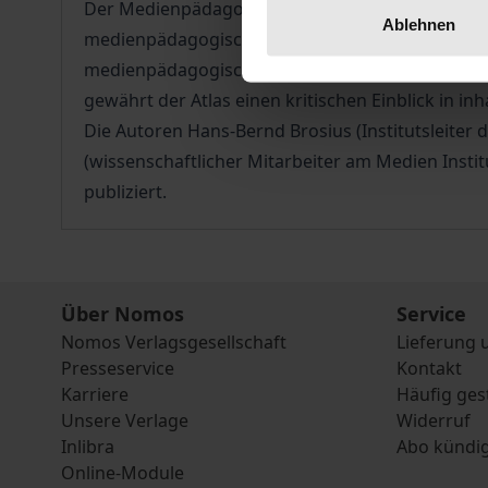
Der Medienpädagogische Atlas Rheinland-Pfalz prä
Ablehnen
medienpädagogische Aktivitäten organisieren un
medienpädagogische Unterstützung, für Veranst
gewährt der Atlas einen kritischen Einblick in i
Die Autoren Hans-Bernd Brosius (Institutsleiter
(wissenschaftlicher Mitarbeiter am Medien Inst
publiziert.
Über Nomos
Service
Nomos Verlagsgesellschaft
Lieferung 
Presseservice
Kontakt
Karriere
Häufig ges
Unsere Verlage
Widerruf
Inlibra
Abo kündi
Online-Module