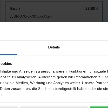
Buch
28,00 €
ISBN 978-3-7890-6312-1
Nicht lieferbar
In den Warenkorb
Zur Wunschliste hinzufü
Details
Hinweise zu Versandkosten
Cookies
nhalte und Anzeigen zu personalisieren, Funktionen für soziale
Bibliografische Angaben
Website zu analysieren. Außerdem geben wir Informationen zu I
r soziale Medien, Werbung und Analysen weiter. Unsere Partner
 Daten zusammen, die Sie ihnen bereitgestellt haben oder die s
n.
eiten in einer sich rasant entwickelnden Mediengesellscha
kompetenzen bei Bürgerinnen und Bürgern jeden Alters bei