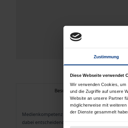
Zustimmung
Diese Webseite verwendet 
Wir verwenden Cookies, um I
Beschreibung
und die Zugriffe auf unsere 
Website an unsere Partner fü
möglicherweise mit weiteren
der Dienste gesammelt habe
Medienkompetenz ist eine der zentralen Fertigk
dabei entscheidend zur Entwicklung von Medien