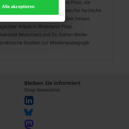
ativen und Gruppen in Rheinland-Pfalz, die
Alle akzeptieren
echpartner/innen und Referenten für fachliche
 Zielrichtung zu finden. Darüber hinaus
gischer Arbeit in Rheinland-Pfalz.
iversität München) und Dr. Stefan Weiler
d praktische Studien zur Medienpädagogik
Bleiben Sie informiert
Shop-Newsletter