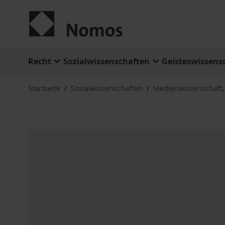
Zum Inhalt springen
Recht
Sozialwissenschaften
Geisteswissens
Startseite
/
Sozialwissenschaften
/
Medienwissenschaft