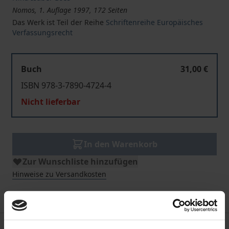
Nomos, 1. Auflage 1997, 172 Seiten
Das Werk ist Teil der Reihe
Schriftenreihe Europäisches
Verfassungsrecht
Buch
31,00 €
ISBN 978-3-7890-4724-4
Nicht lieferbar
In den Warenkorb
Zur Wunschliste hinzufügen
Hinweise zu Versandkosten
Beschreibung