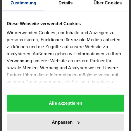
Zustimmung
Details
Über Cookies
Immer mehr Ausländer werden dauerhaft in
Diese Webseite verwendet Cookies
Deutschland ansässig. Dieser Entwickung steht ein
Staatsangehörigkeitsrecht aus dem Jahr 1913
Wir verwenden Cookies, um Inhalte und Anzeigen zu
personalisieren, Funktionen für soziale Medien anbieten
gegenüber, das hauptsächlich in Nebengesetzen
zu können und die Zugriffe auf unsere Website zu
und Verwaltungsvorschriften modernisiert wurde.
analysieren. Außerdem geben wir Informationen zu Ihrer
Eine schlüssige staatsangehörigkeitsrechtliche
Verwendung unserer Website an unsere Partner für
Konzeption für die Gegenwart läßt das deutsche
soziale Medien, Werbung und Analysen weiter. Unsere
Staatsangehörigkeitsrecht nicht erkennen.
Partner führen diese Informationen möglicherweise mit
In neuerer Zeit ist daher die Frage seiner Reform
weiteren Daten zusammen, die Sie ihnen bereitgestellt
haben oder die sie im Rahmen Ihrer Nutzung der Dienste
vermehrt Gegenstand der politischen Diskussion
gesammelt haben.
und des öffentlichen Interesses geworden. Höchst
Alle akzeptieren
kontrovers wird dabei über die breitere Zulassung
von Mehrstaatigkeit diskutiert, die nach der
geltenden Rechtslage nur in Ausnahmefällen
Anpassen
möglich ist.