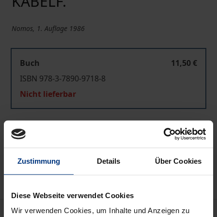
KABELF.
Nomos, 1. Auflage 1986
Buch
11,50 €
ISBN 978-3-7890-9718-8
Nicht lieferbar
In den Warenkorb
Zur Wunschliste hinzufügen
Zustimmung
Details
Über Cookies
Hinweise zu Versandkosten
Diese Webseite verwendet Cookies
Wir verwenden Cookies, um Inhalte und Anzeigen zu
Bibliografische Angaben