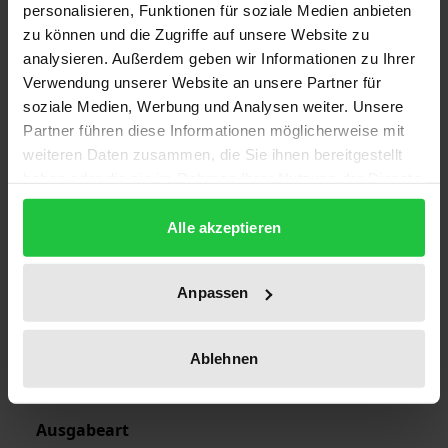
personalisieren, Funktionen für soziale Medien anbieten
zu können und die Zugriffe auf unsere Website zu
Auflage
analysieren. Außerdem geben wir Informationen zu Ihrer
Verwendung unserer Website an unsere Partner für
1
soziale Medien, Werbung und Analysen weiter. Unsere
Partner führen diese Informationen möglicherweise mit
ISBN
weiteren Daten zusammen, die Sie ihnen bereitgestellt
978-3-7890-9718-8
haben oder die sie im Rahmen Ihrer Nutzung der Dienste
gesammelt haben.
Erscheinungsdatum
Alle akzeptieren
01.01.1986
Erscheinungsjahr
Anpassen
1986
Verlag
Ablehnen
Nomos
Ausgabeart