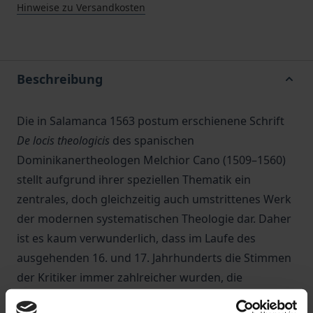
Hinweise zu Versandkosten
Beschreibung
Die in Salamanca 1563 postum erschienene Schrift
De locis theologicis
des spanischen
Dominikanertheologen Melchior Cano (1509–1560)
stellt aufgrund ihrer speziellen Thematik ein
zentrales, doch gleichzeitig auch umstrittenes Werk
der modernen systematischen Theologie dar. Daher
ist es kaum verwunderlich, dass im Laufe des
ausgehenden 16. und 17. Jahrhunderts die Stimmen
der Kritiker immer zahlreicher wurden, die
verschiedene Stellen innerhalb der
Loci
als mitunter