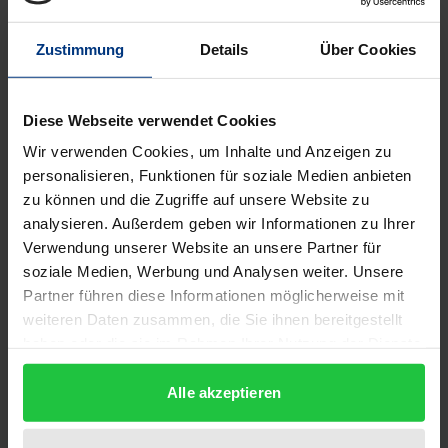
anstößig verurteilten.
In dieser durchaus hitzig geführten Diskussion
Zustimmung
Details
Über Cookies
erschien 1714 in Padua eine weitere Ausgabe der
von Cano verfassten Schriften, die von dessen
französischem Ordensbruder François-Jacques-
Diese Webseite verwendet Cookies
Hyazinth Serry (1658–1738) erstellt und ergänzt
Wir verwenden Cookies, um Inhalte und Anzeigen zu
worden war. Canos eigenen Schriften nämlich wurde
personalisieren, Funktionen für soziale Medien anbieten
in dieser Ausgabe ein umfangreicher, 14 Kapitel
zu können und die Zugriffe auf unsere Website zu
analysieren. Außerdem geben wir Informationen zu Ihrer
umfassender Prolog vorangestellt, dessen
Verwendung unserer Website an unsere Partner für
Konzeption Serry selbst zugschrieben werden muss.
soziale Medien, Werbung und Analysen weiter. Unsere
Ziel dieses Vorworts war es, die verschiedenen
Partner führen diese Informationen möglicherweise mit
theologisch-literarischen Vorwürfe und Kritikpunkte
weiteren Daten zusammen, die Sie ihnen bereitgestellt
zu widerlegen. In die Geschichte eingegangen sind
haben oder die sie im Rahmen Ihrer Nutzung der Dienste
die Rechtfertigungen unter dem Titel
Melchioris Cani
gesammelt haben.
Alle akzeptieren
Vindicationes, Quibus nonnullorum in ejus libros de locis
Theologicis accusationes refelluntur
.