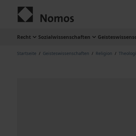
Zum Inhalt springen
Recht
Sozialwissenschaften
Geisteswissens
Startseite
/
Geisteswissenschaften
/
Religion
/
Theologi