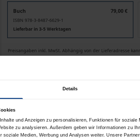
Mensch – Tier – Gott
Buch
79,00 €
ISBN 978-3-8487-6629-1
Lieferbar in 3-5 Werktagen
Preisangaben inkl. MwSt. Abhängig von der Lieferadresse kann
In den Warenkorb
Zur Wunschliste hinzufü
Hinweise zu Versandkosten
Details
liografische Angaben
Zusatzmaterial
Cookies
nhalte und Anzeigen zu personalisieren, Funktionen für soziale
Website zu analysieren. Außerdem geben wir Informationen zu I
r soziale Medien, Werbung und Analysen weiter. Unsere Partner
ieren, ihren Fähigkeiten und Interaktionen mit den Mensch