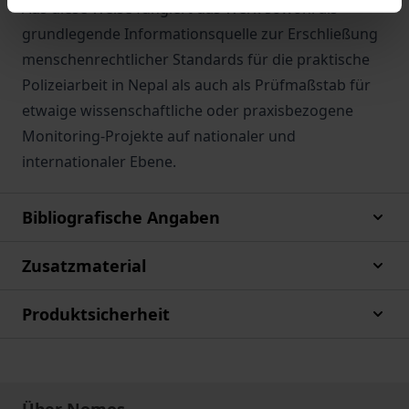
Aus diese Weise fungiert das Werk sowohl als
grundlegende Informationsquelle zur Erschließung
menschenrechtlicher Standards für die praktische
Polizeiarbeit in Nepal als auch als Prüfmaßstab für
etwaige wissenschaftliche oder praxisbezogene
Monitoring-Projekte auf nationaler und
internationaler Ebene.
Bibliografische Angaben
Zusatzmaterial
Produktsicherheit