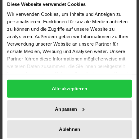
Diese Webseite verwendet Cookies
Hinweise zu Versandkosten
Wir verwenden Cookies, um Inhalte und Anzeigen zu
personalisieren, Funktionen für soziale Medien anbieten
zu können und die Zugriffe auf unsere Website zu
Beschreibung
analysieren. Außerdem geben wir Informationen zu Ihrer
Verwendung unserer Website an unsere Partner für
soziale Medien, Werbung und Analysen weiter. Unsere
Die Studie analysiert die internationalen
Partner führen diese Informationen möglicherweise mit
menschenrechtlichen Rahmenbedingungen für den
weiteren Daten zusammen, die Sie ihnen bereitgestellt
repressiven Arbeitsauftrag der Polizei im
haben oder die sie im Rahmen Ihrer Nutzung der Dienste
Allgemeinen und zielt darauf ab, die für die Arbeit
gesammelt haben.
Alle akzeptieren
der Polizei in Nepal verbindlichen internationalen
und nationalen Menschenrechtsstandards
herauszuarbeiten und zu systematisieren, damit
Anpassen
diese sodann in voller Breite in die konkrete Aus-
und Fortbildung der nepalesischen Polizei Eingang
Ablehnen
finden können.