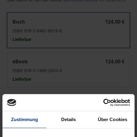
Menschenrechtsschutz in der Polizeiarbeit
Buch
124,00 €
ISBN 978-3-8487-8019-8
Lieferbar
Menschenrechtsschutz in der Polizeiarbeit
eBook
124,00 €
ISBN 978-3-7489-2410-4
Lieferbar
Preisangaben inkl. MwSt. Abhängig von der Lieferadresse
kann die MwSt. an der Kasse variieren.
Zustimmung
Details
Über Cookies
In den Warenkorb
Zur Wunschliste hinzufügen