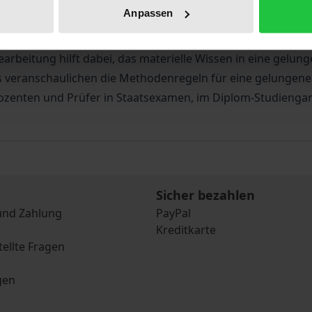
enntnissen des materiellen Rechts, sondern an methodisch
Anpassen
m auf einen konkreten Sachverhalt an erster Stelle.
arbeitung hilft dabei, das materielle Wissen in eine gelun
 veranschaulichen die Methodenregeln für eine gelungene
Dozenten und Prüfer in Staatsexamen, im Diplom-Studiengang
Sicher bezahlen
und Zahlung
PayPal
Kreditkarte
tellte Fragen
gen