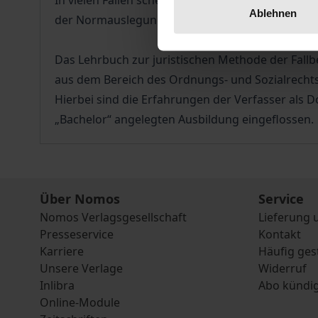
In vielen Fällen scheitern Klausuren nicht an K
Ablehnen
der Normauslegung und der Anwendung einer Nor
Das Lehrbuch zur juristischen Methode der Fallbe
aus dem Bereich des Ordnungs- und Sozialrechts
Hierbei sind die Erfahrungen der Verfasser als 
„Bachelor“ angelegten Ausbildung eingeflossen.
Über Nomos
Service
Nomos Verlagsgesellschaft
Lieferung 
Presseservice
Kontakt
Karriere
Häufig ges
Unsere Verlage
Widerruf
Inlibra
Abo kündi
Online-Module