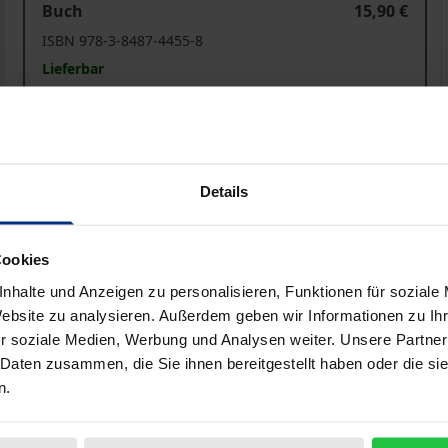
Buch
15,90 €
ISBN 978-3-8487-4455-8
Lieferbar
unverbindliche Preisempfehlung
15,90 €
Preisangaben inkl. MwSt. Abhängig von der Lieferadresse kann
Details
In den Warenkorb
Zur Wunschliste hinzufü
Cookies
Hinweise zu Versandkosten
nhalte und Anzeigen zu personalisieren, Funktionen für soziale
Website zu analysieren. Außerdem geben wir Informationen zu I
r soziale Medien, Werbung und Analysen weiter. Unsere Partner
liografische Angaben
Zusatzmaterial
 Daten zusammen, die Sie ihnen bereitgestellt haben oder die s
n.