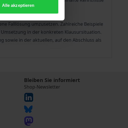
en Mängeln. Dabei stehen mangelhafte Kenntnisse
Alle akzeptieren
gene Falllösung umzusetzen. Zahlreiche Beispiele
 Umsetzung in der konkreten Klausursituation.
 sowie in der aktuellen, auf den Abschluss als
Bleiben Sie informiert
Shop-Newsletter