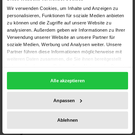
1
Wir verwenden Cookies, um Inhalte und Anzeigen zu
personalisieren, Funktionen für soziale Medien anbieten
ISBN
zu können und die Zugriffe auf unsere Website zu
978-3-7890-0326-4
analysieren. Außerdem geben wir Informationen zu Ihrer
Verwendung unserer Website an unsere Partner für
Untertitel
soziale Medien, Werbung und Analysen weiter. Unsere
Ein kurzgefaßter Überblick
Partner führen diese Informationen möglicherweise mit
weiteren Daten zusammen, die Sie ihnen bereitgestellt
Erscheinungsdatum
haben oder die sie im Rahmen Ihrer Nutzung der Dienste
01.01.1978
gesammelt haben.
Alle akzeptieren
Erscheinungsjahr
1978
Anpassen
Verlag
Nomos
Ablehnen
Ausgabeart