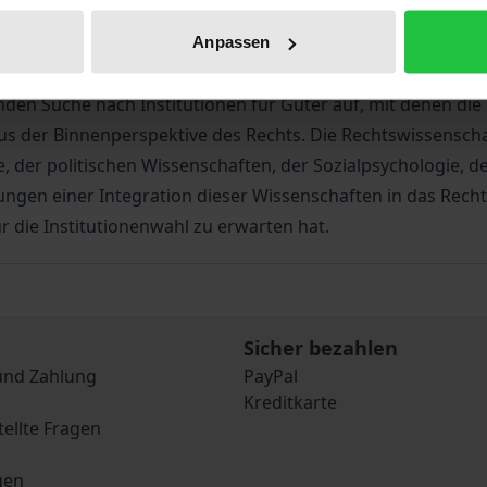
reihe der Projektgruppe.
ehen: auf eine gleichsam ontologische und auf eine heurist
Anpassen
 so sehr unterscheiden, daß sie eine eigene Klasse bilden. 
den Suche nach Institutionen für Güter auf, mit denen di
 der Binnenperspektive des Rechts. Die Rechtswissenschaf
der politischen Wissenschaften, der Sozialpsychologie, de
en einer Integration dieser Wissenschaften in das Recht n
 die Institutionenwahl zu erwarten hat.
Sicher bezahlen
und Zahlung
PayPal
Kreditkarte
tellte Fragen
gen