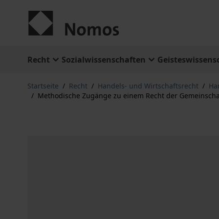
Zum Inhalt springen
Recht
Sozialwissenschaften
Geisteswissens
Startseite
/
Recht
/
Handels- und Wirtschaftsrecht
/
Ha
/
Methodische Zugänge zu einem Recht der Gemeinscha