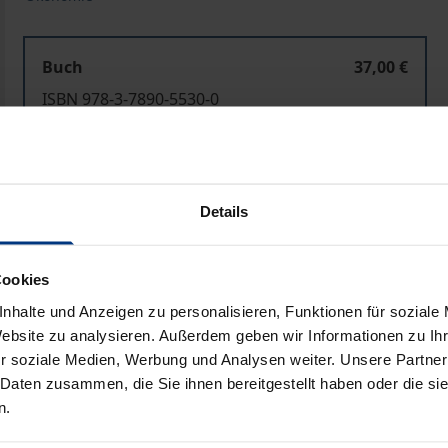
Buch
37,00 €
ISBN 978-3-7890-5530-0
Nicht lieferbar
Details
In den Warenkorb
Zur Wunschliste hinzufü
Hinweise zu Versandkosten
Cookies
nhalte und Anzeigen zu personalisieren, Funktionen für soziale
Website zu analysieren. Außerdem geben wir Informationen zu I
Bibliografische Angaben
r soziale Medien, Werbung und Analysen weiter. Unsere Partner
 Daten zusammen, die Sie ihnen bereitgestellt haben oder die s
n.
tsgüter geprägt. Er bestimmt den Forschungsgegenstand ein