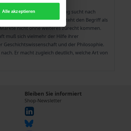
ische. Die ontologische Deutung sucht nach
Alle akzeptieren
Die heuristische Deutung versteht den Begriff als
e Märkte nicht ohne weiteres zurecht kommen.
t muß sich vielmehr der Hilfe ihrer
r Geschichtswissenschaft und der Philosophie.
ach. Er macht zugleich deutlich, welche Art von
Bleiben Sie informiert
Shop-Newsletter