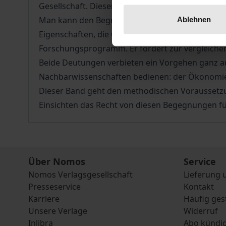
Gesellschaft. Dieser Band eröffnet die Schriften
Man kann den Begriff dabei auf zwei Arten verst
Ablehnen
Eigenschaften, die Güter von den privaten Gütern
Forschungsprogramm. Er fordert zur vergleichen
Beide Deutungen verbieten ein Vorgehen ganz aus
Nachbarwissenschaften bedienen: der Ökonomie, 
Dieser Band geht den methodischen Voraussetzung
Einsichten das Recht von diesen Begegnungen für
Über Nomos
Service
Nomos Verlagsgesellschaft
Lieferung 
Presseservice
Kontakt
Karriere
Häufig ges
Unsere Verlage
Widerruf
Inlibra
Abo kündi