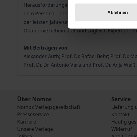
Herausforderungen der Migration reagiert, mit qu
Ablehnen
dem Personal- und Diversitätsmanagement der Po
der letzten Jahre und Jahrzehnte zu deutlichen 
Ökonomie beheimatet und zugleich Expert:innen 
Mit Beiträgen von
Alexander Auth; Prof. Dr. Rafael Behr; Prof. Dr. M
Prof. Dr. Dr. Antonio Vera und Prof. Dr. Anja Weiß.
Über Nomos
Service
Nomos Verlagsgesellschaft
Lieferung 
Presseservice
Kontakt
Karriere
Häufig ges
Unsere Verlage
Widerruf
Inlibra
Abo kündi