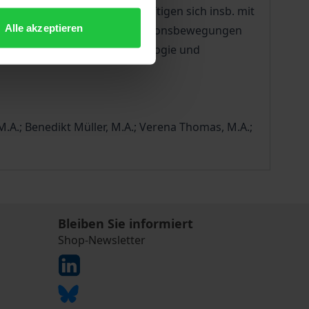
enthaltenen Beiträge beschäftigen sich insb. mit
Alle akzeptieren
bei zeigt sich, dass die Migrationsbewegungen
Autor:innen sind in der Soziologie und
 M.A.; Benedikt Müller, M.A.; Verena Thomas, M.A.;
Bleiben Sie informiert
Shop-Newsletter