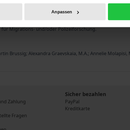
alitativen empirischen Methoden analysiert hat. Die darin 
Anpassen
lizei sowie ihrer Organisationskultur und -gestaltung. Da
Veränderungen in diesen Themenfeldern geführt haben. Die 
für Migrations- und/oder Polizeiforschung.
artin Brussig; Alexandra Graevskaia, M.A.; Annelie Molapisi,
Sicher bezahlen
und Zahlung
PayPal
Kreditkarte
tellte Fragen
gen