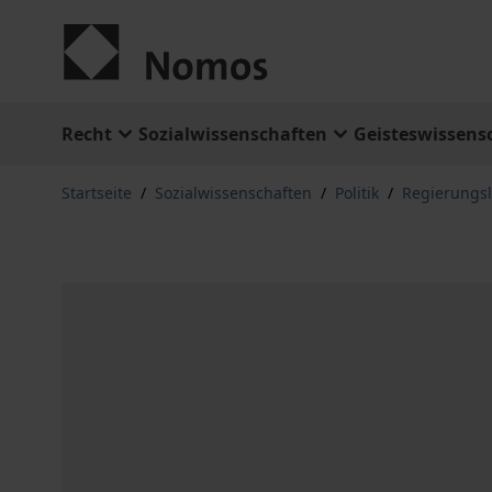
Zum Inhalt springen
Recht
Sozialwissenschaften
Geisteswissens
Startseite
/
Sozialwissenschaften
/
Politik
/
Regierungs