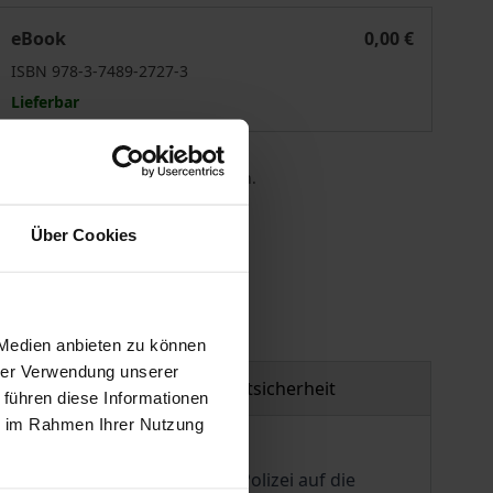
Migration und Polizei
eBook
0,00 €
ISBN 978-3-7489-2727-3
Lieferbar
 die MwSt. an der Kasse variieren.
Über Cookies
gen
 Medien anbieten zu können
hrer Verwendung unserer
Produktsicherheit
 führen diese Informationen
ie im Rahmen Ihrer Nutzung
len Wandels, mit denen die Polizei auf die