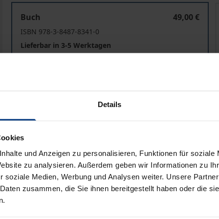
Migration und Polizei
Buch
49,00 €
ISBN 978-3-8487-8341-0
Lieferbar in 3-5 Werktagen
Preisangaben inkl. MwSt. Abhängig von der Lieferadresse kann
Details
In den Warenkorb
Zur Wunschliste hinzufü
Hinweise zu Versandkosten
Cookies
nhalte und Anzeigen zu personalisieren, Funktionen für soziale
Website zu analysieren. Außerdem geben wir Informationen zu I
liografische Angaben
Zusatzmaterial
r soziale Medien, Werbung und Analysen weiter. Unsere Partner
 Daten zusammen, die Sie ihnen bereitgestellt haben oder die s
n.
e eines Forschungsprojekts, das die Prozesse institutionel