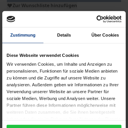
Zur Wunschliste hinzufügen
Hinweise zu Versandkosten
Zustimmung
Details
Über Cookies
Bibliografische Angaben
Diese Webseite verwendet Cookies
Auflage
Wir verwenden Cookies, um Inhalte und Anzeigen zu
1
personalisieren, Funktionen für soziale Medien anbieten
zu können und die Zugriffe auf unsere Website zu
ISBN
analysieren. Außerdem geben wir Informationen zu Ihrer
978-3-7930-9137-0
Verwendung unserer Website an unsere Partner für
soziale Medien, Werbung und Analysen weiter. Unsere
Untertitel
Partner führen diese Informationen möglicherweise mit
Von den altenglischen Elegien bis Shakespeares
weiteren Daten zusammen, die Sie ihnen bereitgestellt
Tragödien
haben oder die sie im Rahmen Ihrer Nutzung der Dienste
gesammelt haben.