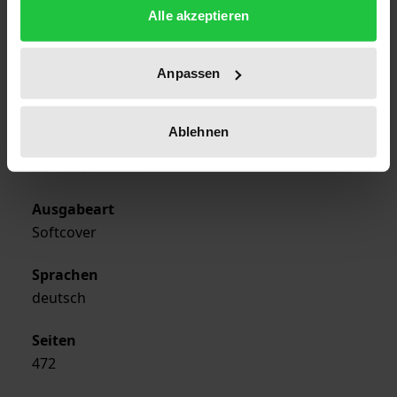
Erscheinungsdatum
Alle akzeptieren
01.01.1997
Anpassen
Erscheinungsjahr
1997
Ablehnen
Verlag
Rombach
Ausgabeart
Softcover
Sprachen
deutsch
Seiten
472