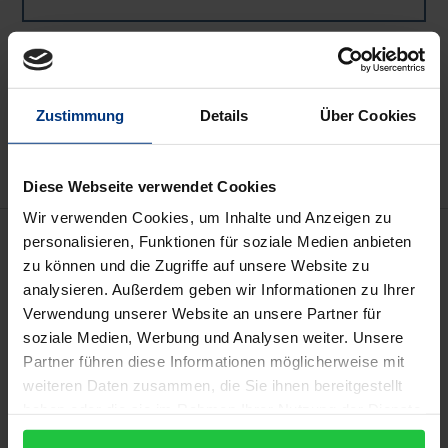
In den Warenkorb
Zur Wunschliste hinzufügen
Zustimmung
Details
Über Cookies
Hinweise zu Versandkosten
Diese Webseite verwendet Cookies
Wir verwenden Cookies, um Inhalte und Anzeigen zu
Beschreibung
personalisieren, Funktionen für soziale Medien anbieten
zu können und die Zugriffe auf unsere Website zu
analysieren. Außerdem geben wir Informationen zu Ihrer
Junge Menschen, die in der Zeit ihrer intensivsten
Verwendung unserer Website an unsere Partner für
Entwicklung von einer schweren psychischen
soziale Medien, Werbung und Analysen weiter. Unsere
Erkrankung betroffen werden, haben nach der
Partner führen diese Informationen möglicherweise mit
Entlassung aus der Klinik viele wichtige
weiteren Daten zusammen, die Sie ihnen bereitgestellt
Entwicklungsschritte, viele Aufgaben des
haben oder die sie im Rahmen Ihrer Nutzung der Dienste
Jugendalters nachzuholen, so daß die medizinische
gesammelt haben.