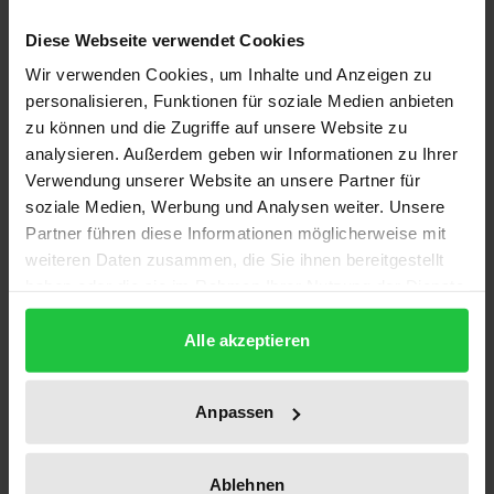
Im Zeichen der aktuellen gesellschaftlichen und
Diese Webseite verwendet Cookies
gesundheitspolitischen Entwicklungen soll die
Wir verwenden Cookies, um Inhalte und Anzeigen zu
»moderne Kur« die Gesundheit der Patienten nicht
personalisieren, Funktionen für soziale Medien anbieten
nur durch den Einsatz der herkömmlichen
zu können und die Zugriffe auf unsere Website zu
Methoden der physikalischen Medizin,
analysieren. Außerdem geben wir Informationen zu Ihrer
Physiotherapie, medizinischen Balneologie und
Verwendung unserer Website an unsere Partner für
soziale Medien, Werbung und Analysen weiter. Unsere
Klimatologie fördern. Sie soll auch durch den Einsatz
Partner führen diese Informationen möglicherweise mit
von gesundheitsbildenden Maßnahmen Patienten
weiteren Daten zusammen, die Sie ihnen bereitgestellt
mit dem Ziel motivieren, gesundheitsgerechtere
haben oder die sie im Rahmen Ihrer Nutzung der Dienste
Einstellungen und Verhaltensweisen anzunehmen
gesammelt haben.
und langfristig in ihre Lebensweise zu integrieren.
Alle akzeptieren
Unter Berücksichtigung dieser Problematik
einerseits, und der aktuellen schwierigen Lage der
Anpassen
Kostenträger andererseits ist das in der
vorliegenden Arbeit dargestellte
Ablehnen
Gesundheitsförderungsprogramm von der Autorin