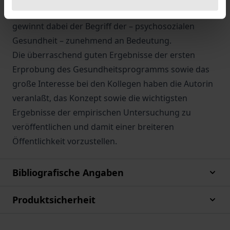
konzipiert worden. In diesem Spannungsfeld
gewinnt dabei der Begriff der – psychosozialen
Gesundheit – zunehmend an Bedeutung.
Die überraschend guten Ergebnisse der ersten
Erprobung des Gesundheitsprogramms sowie das
große Interesse bei den Kollegen haben die Autorin
veranlaßt, das Konzept sowie die wichtigsten
Ergebnisse der empirischen Untersuchung zu
veröffentlichen und damit einer breiteren
Öffentlichkeit vorzustellen.
Bibliografische Angaben
Produktsicherheit