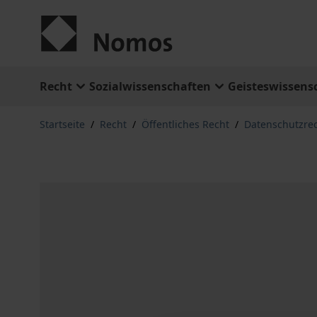
Zum Inhalt springen
Recht
Sozialwissenschaften
Geisteswissens
Startseite
/
Recht
/
Öffentliches Recht
/
Datenschutzre