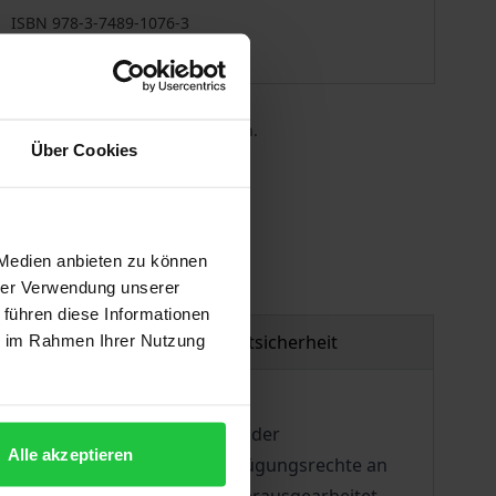
ISBN 978-3-7489-1076-3
Lieferbar
 die MwSt. an der Kasse variieren.
Über Cookies
gen
 Medien anbieten zu können
hrer Verwendung unserer
 führen diese Informationen
Produktsicherheit
ie im Rahmen Ihrer Nutzung
Um Möglichkeiten und Grenzen der
Alle akzeptieren
he Recht auf Ansätze für Verfügungsrechte an