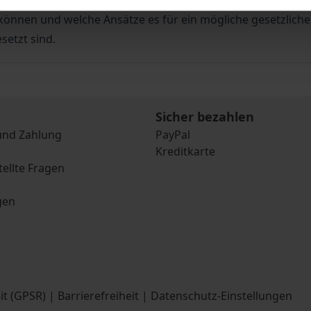
nschutzrecht, über das Immaterialgüterrecht bis zum Straf
önnen und welche Ansätze es für ein mögliche gesetzliche
etzt sind.
Sicher bezahlen
und Zahlung
PayPal
Kreditkarte
tellte Fragen
gen
it (GPSR)
|
Barrierefreiheit
|
Datenschutz-Einstellungen