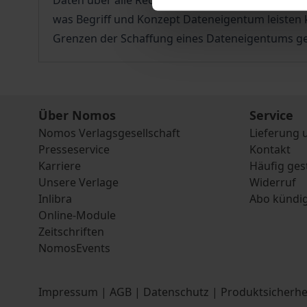
Daten über alle Rechtsgebiete hinweg – vom Date
was Begriff und Konzept Dateneigentum leisten k
Grenzen der Schaffung eines Dateneigentums ges
Über Nomos
Service
Nomos Verlagsgesellschaft
Lieferung 
Presseservice
Kontakt
Karriere
Häufig ges
Unsere Verlage
Widerruf
Inlibra
Abo kündi
Online-Module
Zeitschriften
NomosEvents
Impressum
|
AGB
|
Datenschutz
|
Produktsicherhe