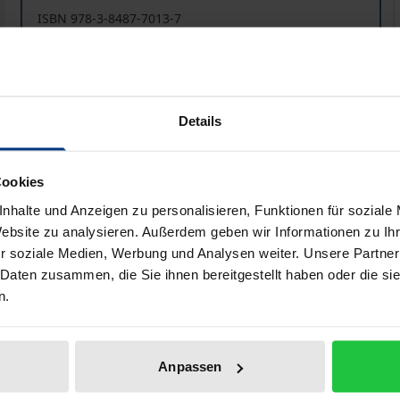
ISBN 978-3-8487-7013-7
Lieferbar
Preisangaben inkl. MwSt. Abhängig von der Lieferadresse kann
Details
In den Warenkorb
Zur Wunschliste hinzufü
Cookies
Hinweise zu Versandkosten
nhalte und Anzeigen zu personalisieren, Funktionen für soziale
Website zu analysieren. Außerdem geben wir Informationen zu I
r soziale Medien, Werbung und Analysen weiter. Unsere Partner
liografische Angaben
Zusatzmaterial
 Daten zusammen, die Sie ihnen bereitgestellt haben oder die s
n.
ert. Aber was ist mit Dateneigentum eigentlich gemeint? 
Anpassen
tssubjekten aufzuzeigen, untersucht der Autor das deutsc