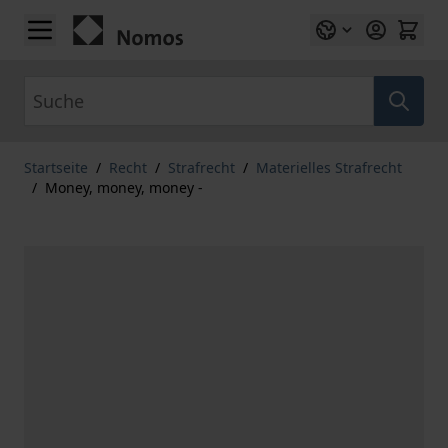
Zum Inhalt springen
Suche
Startseite
/
Recht
/
Strafrecht
/
Materielles Strafrecht
/
Money, money, money -