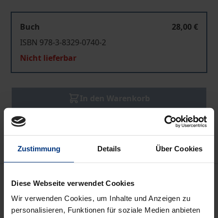
Buch
28,00 €
ISBN 978-3-8329-0740-2
Nicht lieferbar
In den Warenkorb
Zur Wunschliste hinzufügen
Hinweise zu Versandkosten
Zustimmung
Details
Über Cookies
Beschreibung
Diese Webseite verwendet Cookies
Wir verwenden Cookies, um Inhalte und Anzeigen zu
Die von dem Deutsche Strafverteidiger e.V. und dem
personalisieren, Funktionen für soziale Medien anbieten