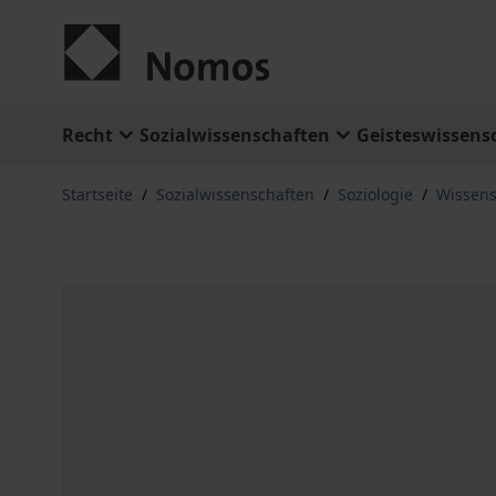
Zum Inhalt springen
Recht
Sozialwissenschaften
Geisteswissens
Startseite
/
Sozialwissenschaften
/
Soziologie
/
Wissens