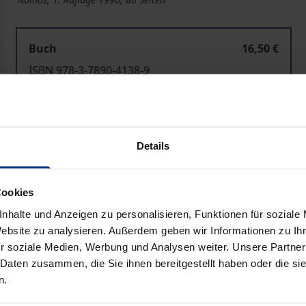
Buch
16,50 €
ISBN 978-3-7890-4138-9
Nicht lieferbar
Details
In den Warenkorb
Zur Wunschliste hinzufü
Hinweise zu Versandkosten
Cookies
nhalte und Anzeigen zu personalisieren, Funktionen für soziale
Website zu analysieren. Außerdem geben wir Informationen zu I
Bibliografische Angaben
r soziale Medien, Werbung und Analysen weiter. Unsere Partner
 Daten zusammen, die Sie ihnen bereitgestellt haben oder die s
n.
« politischer Entscheidungen bei der Suche nach den »bes