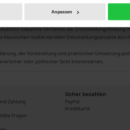
manente Ursachen dieses Phänomens gibt.
Anpassen
fahren der Entscheidungsfindung auf ihre wissenschaftsthe
panz zwischen Erkenntnisanspruch und gesellschaftlicher B
dsätzlich bekannte Verfahren der Entscheidungsfindung in 
 klassischen multikriteriellen Entscheidungsansätze durch 
dierung, der Vorbereitung und praktischen Umsetzung poli
nerischer oder politischer Sicht Interessierten.
Sicher bezahlen
und Zahlung
PayPal
Kreditkarte
tellte Fragen
gen