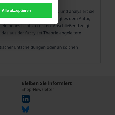
Alle akzeptieren
oretischen Grundlagen zurück und analysiert sie
ewährung aufgedeckt. So gelingt es dem Autor,
ein neues Licht zu rücken. Abschließend zeigt
das aus der fuzzy set-Theorie abgeleitete
tischer Entscheidungen oder an solchen
Bleiben Sie informiert
Shop-Newsletter