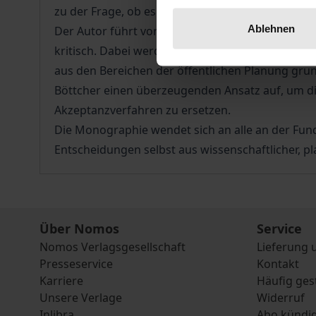
zu der Frage, ob es problem- und verfahrensim
Ablehnen
Der Autor führt vor diesem Hintergrund die Ver
kritisch. Dabei werden die Ursachen der Diskre
aus den Bereichen der öffentlichen Planung grun
Böttcher einen überzeugenden Ansatz auf, um die
Akzeptanzverfahren zu ersetzen.
Die Monographie wendet sich an alle an der Fun
Entscheidungen selbst aus wissenschaftlicher, pla
Über Nomos
Service
Nomos Verlagsgesellschaft
Lieferung 
Presseservice
Kontakt
Karriere
Häufig ges
Unsere Verlage
Widerruf
Inlibra
Abo kündi