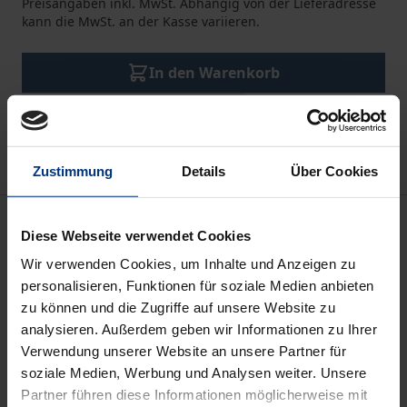
Preisangaben inkl. MwSt. Abhängig von der Lieferadresse
kann die MwSt. an der Kasse variieren.
In den Warenkorb
Zur Wunschliste hinzufügen
Hinweise zu Versandkosten
Zustimmung
Details
Über Cookies
Beschreibung
Diese Webseite verwendet Cookies
Wir verwenden Cookies, um Inhalte und Anzeigen zu
Die Arbeit möchte zur Klärung beitragen, ob und wie
personalisieren, Funktionen für soziale Medien anbieten
Strukturen, in denen sich Muslime in Deutschland
zu können und die Zugriffe auf unsere Website zu
zur Religionsausübung zusammentun, in die
analysieren. Außerdem geben wir Informationen zu Ihrer
staatskirchenrechtlichen Gewährleistungen
Verwendung unserer Website an unsere Partner für
soziale Medien, Werbung und Analysen weiter. Unsere
konstruktiv einbezogen werden können. Im Fokus
Partner führen diese Informationen möglicherweise mit
stehen der bekennende Religionsunterricht an