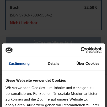
Buch
22,50 €
ISBN 978-3-7890-9554-2
Nicht lieferbar
In den Warenkorb
Zur Wunschliste hinzufügen
Hinweise zu Versandkosten
Zustimmung
Details
Über Cookies
Beschreibung
Diese Webseite verwendet Cookies
Wir verwenden Cookies, um Inhalte und Anzeigen zu
personalisieren, Funktionen für soziale Medien anbieten
Die Idee einer nachhaltigen Entwicklung
zu können und die Zugriffe auf unsere Website zu
(»Sustainable Development«) ist in den letzten
analysieren. Außerdem geben wir Informationen zu Ihrer