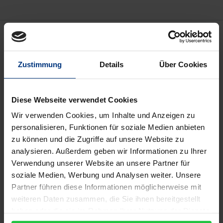
Beschreibung
Die mittelständische Industrie leistet durch ihre
Zustimmung
Details
Über Cookies
Innovationstätigkeit insbesondere in Deutschland
einen wesentlichen ökonomischen und sozialen
Diese Webseite verwendet Cookies
Beitrag. Bei genauerer Betrachtung fällt allerdings
Wir verwenden Cookies, um Inhalte und Anzeigen zu
auf, dass kleine und mittlere Unternehmen (KMU)
personalisieren, Funktionen für soziale Medien anbieten
traditionell vor allem die Entwicklung neuer
zu können und die Zugriffe auf unsere Website zu
Produkte und Dienstleistungen fokussieren,
analysieren. Außerdem geben wir Informationen zu Ihrer
Prozessgestaltung sowie systematische Lern- und
Verwendung unserer Website an unsere Partner für
Entwicklungsprozesse werden dagegen häufig
soziale Medien, Werbung und Analysen weiter. Unsere
Partner führen diese Informationen möglicherweise mit
vernachlässigt. Zur Sicherstellung nachhaltiger
weiteren Daten zusammen, die Sie ihnen bereitgestellt
Innovationsfähigkeit ist es jedoch erforderlich, im
haben oder die sie im Rahmen Ihrer Nutzung der Dienste
Unternehmen Prozeduren und Fähigkeiten zu
gesammelt haben.