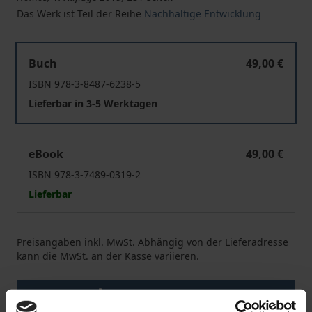
Das Werk ist Teil der Reihe
Nachhaltige Entwicklung
Nachhaltigkeit und Digitalisierung
Buch
49,00 €
ISBN 978-3-8487-6238-5
Lieferbar in 3-5 Werktagen
Nachhaltigkeit und Digitalisierung
eBook
49,00 €
ISBN 978-3-7489-0319-2
Lieferbar
Preisangaben inkl. MwSt. Abhängig von der Lieferadresse
kann die MwSt. an der Kasse variieren.
In den Warenkorb