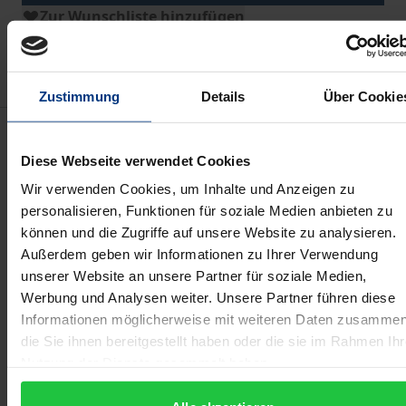
Zur Wunschliste hinzufügen
Hinweise zu Versandkosten
Zustimmung
Details
Über Cookie
Beschreibung
Diese Webseite verwendet Cookies
Wer bestimmt eigentlich, was wir über die
Wir verwenden Cookies, um Inhalte und Anzeigen zu
Nachhaltigkeit von Unternehmen erfahren? Mit der
personalisieren, Funktionen für soziale Medien anbieten zu
können und die Zugriffe auf unsere Website zu analysieren.
Ende 2022 verabschiedeten Corporate Sustainability
Außerdem geben wir Informationen zu Ihrer Verwendung
Reporting Directive (CSRD) verpflichtet die EU einen
unserer Website an unsere Partner für soziale Medien,
Großteil der europäischen Wirtschaft zur
Werbung und Analysen weiter. Unsere Partner führen diese
Veröffentlichung eines Nachhaltigkeitsberichts nach
Informationen möglicherweise mit weiteren Daten zusammen
europäischen Standards, den European
die Sie ihnen bereitgestellt haben oder die sie im Rahmen Ihr
Sustainability Reporting Standards (ESRS). Die ESRS
Nutzung der Dienste gesammelt haben.
sollen das informationelle Fundament für grüne