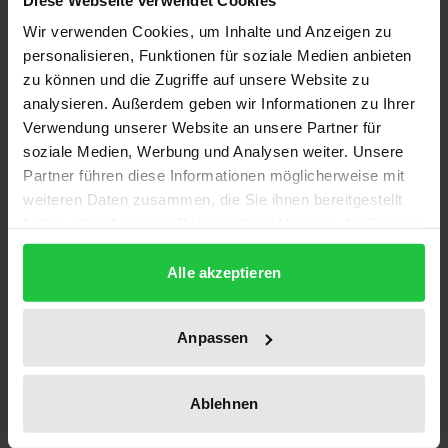
Beschreibung
Wir verwenden Cookies, um Inhalte und Anzeigen zu
personalisieren, Funktionen für soziale Medien anbieten
Der internationale Pharmamarkt zerfällt nicht nur in
zu können und die Zugriffe auf unsere Website zu
therapeutische, sondern auch – durch die
analysieren. Außerdem geben wir Informationen zu Ihrer
unterschiedlichen nationalen Bestimmungen zur
Verwendung unserer Website an unsere Partner für
Marktzulassung, Preisfestsetzung und
soziale Medien, Werbung und Analysen weiter. Unsere
Kostenübernahme durch die sozialen
Partner führen diese Informationen möglicherweise mit
weiteren Daten zusammen, die Sie ihnen bereitgestellt
Gesundheitssysteme – in nationale Teilmärkte.
haben oder die sie im Rahmen Ihrer Nutzung der Dienste
Trotzdem beeinflussen diese Regulierungen, wie die
gesammelt haben.
Autorin mit Hilfe theoretischer
Alle akzeptieren
industrieökonomischer Modelle zeigt, bei
international agierenden und im Wettbewerb
Anpassen
stehenden Unternehmen nicht nur die Preise und
angebotenen Produkte in dem regulierenden Land,
sondern auch auf den nicht regulierten Märkten
Ablehnen
anderer Länder. Die Monographie richtet sich an