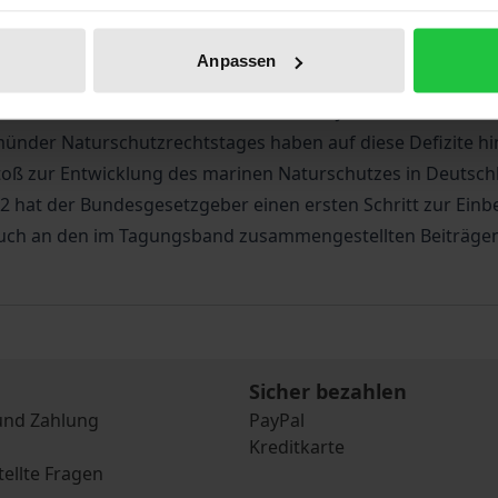
 eine Vielzahl von Besonderheiten auf. Ausgehend von der F
z in der öffentlichen Diskussion in Deutschland lange Ze
Anpassen
ischen Bereich ausgerichtete nationale Naturschutzrecht p
Habitatschutzrecht seit nunmehr über 10 Jahren den Schutz 
münder Naturschutzrechtstages haben auf diese Defizite 
toß zur Entwicklung des marinen Naturschutzes in Deutsc
2 hat der Bundesgesetzgeber einen ersten Schritt zur Einb
 auch an den im Tagungsband zusammengestellten Beiträg
Sicher bezahlen
und Zahlung
PayPal
Kreditkarte
tellte Fragen