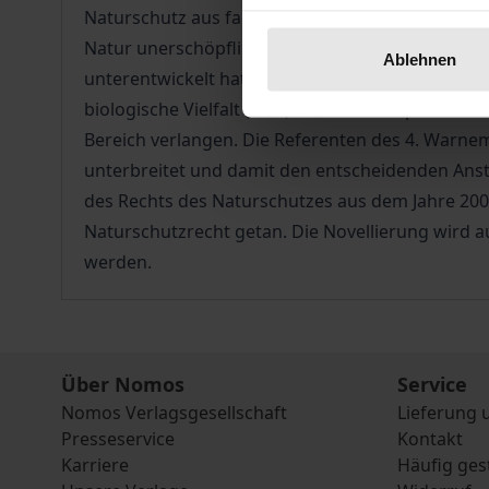
Naturschutz aus fachlicher und rechtlicher Sicht
Natur unerschöpflich, war der marine Naturschut
Ablehnen
unterentwickelt hatte sich das auf den terrestr
biologische Vielfalt (CBD) und das Europäische 
Bereich verlangen. Die Referenten des 4. Warne
unterbreitet und damit den entscheidenden Ans
des Rechts des Naturschutzes aus dem Jahre 200
Naturschutzrecht getan. Die Novellierung wird
werden.
Über Nomos
Service
Nomos Verlagsgesellschaft
Lieferung 
Presseservice
Kontakt
Karriere
Häufig ges