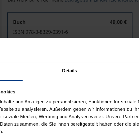
Buch
49,00 €
ISBN 978-3-8329-0391-6
Nicht lieferbar
In den Warenkorb
Zur Wunschliste hinzufü
Details
Hinweise zu Versandkosten
Cookies
nhalte und Anzeigen zu personalisieren, Funktionen für soziale
Bibliografische Angaben
Website zu analysieren. Außerdem geben wir Informationen zu I
r soziale Medien, Werbung und Analysen weiter. Unsere Partner
 Daten zusammen, die Sie ihnen bereitgestellt haben oder die s
n.
 Tier- und Pflanzenarten und ihrer natürlichen Lebensrä