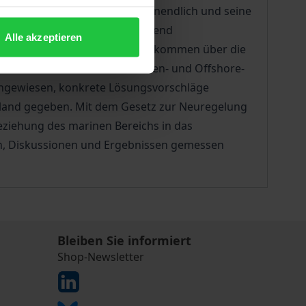
ehlvorstellung, das Meer sei unendlich und seine
it nahezu unbekannt. Entsprechend
Alle akzeptieren
räsentiert, obgleich das Übereinkommen über die
der Biodiversität auch im Küsten- und Offshore-
hingewiesen, konkrete Lösungsvorschläge
hland gegeben. Mit dem Gesetz zur Neuregelung
eziehung des marinen Bereichs in das
en, Diskussionen und Ergebnissen gemessen
Bleiben Sie informiert
Shop-Newsletter