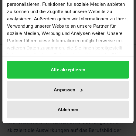
In den Warenkorb
personalisieren, Funktionen für soziale Medien anbieten
zu können und die Zugriffe auf unsere Website zu
Zur Wunschliste hinzufügen
analysieren. Außerdem geben wir Informationen zu Ihrer
Hinweise zu Versandkosten
Verwendung unserer Website an unsere Partner für
soziale Medien, Werbung und Analysen weiter. Unsere
Partner führen diese Informationen möglicherweise mit
weiteren Daten zusammen, die Sie ihnen bereitgestellt
Beschreibung
haben oder die sie im Rahmen Ihrer Nutzung der Dienste
gesammelt haben.
Alle akzeptieren
Deutschland steht vor der größten Reform des
Wirtschaftsstrafrechts der letzten Jahrzehnte: einer
Modernisierung des
Anpassen
Unternehmenssanktionenrechts. Der Band
analysiert unterschiedliche Regelungsmodelle, zeigt
Ablehnen
rechtsvergleichende Alternativen, widmet sich
(transnationalen) internen Untersuchungen und
skizziert die Auswirkungen auf das Berufsbild der