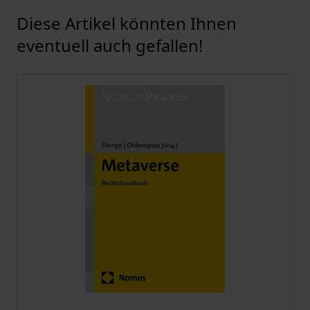
Diese Artikel könnten Ihnen
Karussell überspringen
eventuell auch gefallen!
Der Preis dieses Titels richtet sich nach der gewählt