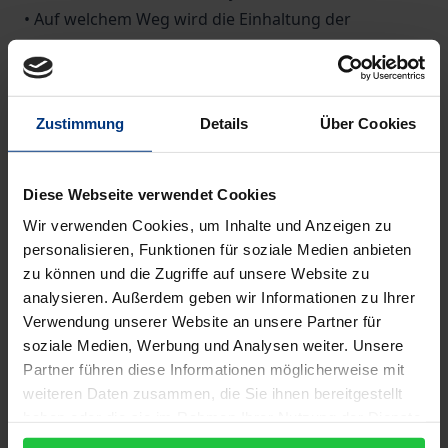
• Auf welchem Weg wird die Einhaltung der
Vorschriften des AI Acts durchgesetzt und welche
Sanktionen drohen bei Verstößen?
• Welche Anforderungen sind nach dem AI Act im
Zustimmung
Details
Über Cookies
Zusammenhang mit General Purpose AI (GPAI) zu
beachten? Welche urheberrechtlichen Aspekte sind
zusätzlich relevant?
Diese Webseite verwendet Cookies
• Wie wirken sich die neue Product Liability Directive
Wir verwenden Cookies, um Inhalte und Anzeigen zu
und der AI Act auf die Verantwortlichkeit für KI-
personalisieren, Funktionen für soziale Medien anbieten
Systeme aus?
zu können und die Zugriffe auf unsere Website zu
analysieren. Außerdem geben wir Informationen zu Ihrer
Verwendung unserer Website an unsere Partner für
Ihr Vorteil
soziale Medien, Werbung und Analysen weiter. Unsere
Das Handbuch erläutert Schritt für Schritt die
Partner führen diese Informationen möglicherweise mit
wesentlichen Vorgaben des AI Acts. Betroffene
weiteren Daten zusammen, die Sie ihnen bereitgestellt
Unternehmen können diese rechtzeitig erkennen
haben oder die sie im Rahmen Ihrer Nutzung der Dienste
und rechtssicher anwenden. Zudem werden
gesammelt haben.