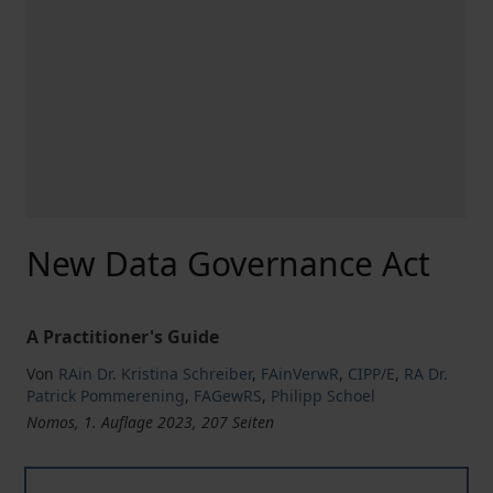
New Data Governance Act
A Practitioner's Guide
Von
RAin Dr. Kristina Schreiber
,
FAinVerwR
,
CIPP/E
,
RA Dr.
Patrick Pommerening
,
FAGewRS
,
Philipp Schoel
Nomos, 1. Auflage 2023, 207 Seiten
New Data Governance Act