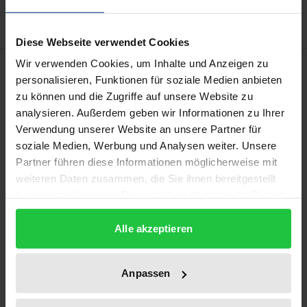
Diese Webseite verwendet Cookies
Wir verwenden Cookies, um Inhalte und Anzeigen zu
Beschreibung
personalisieren, Funktionen für soziale Medien anbieten
zu können und die Zugriffe auf unsere Website zu
Moderne Diplomatie wirkt heute in viele Bereiche
analysieren. Außerdem geben wir Informationen zu Ihrer
des modernen Lebens hinein. Sie ist zugleich selbst
Verwendung unserer Website an unsere Partner für
neuen Einflüssen ausgesetzt. Faktoren, die unsere
soziale Medien, Werbung und Analysen weiter. Unsere
Partner führen diese Informationen möglicherweise mit
Gesellschaften verändern, verändern auch unser
weiteren Daten zusammen, die Sie ihnen bereitgestellt
Regierungshandeln, auch in der Außenpolitik, seien
haben oder die sie im Rahmen Ihrer Nutzung der Dienste
es Digitalisierung, emotionalisierte Sensibilitäten
gesammelt haben.
unserer Öffentlichkeiten oder nicht-staatliche
Alle akzeptieren
internationale Akteure. Derartige Entwicklungen
müssen von der Diplomatie aufgenommen werden,
Anpassen
damit sie weiter als Instrument einer Regierung
funktionieren kann. Regierungen sollten Wege