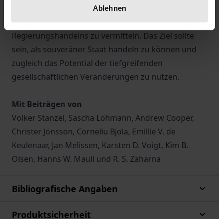
finden, zwischen den neuen Bedürfnissen der
Ablehnen
Gesellschaft und den Notwendigkeiten legitimen
Regierungshandelns zu vermitteln. Das Ziel sollte
sein, als souveräner Staat handeln zu können und
zugleich das Potential der tiefgreifenden
gesellschaftlichen Veränderungen zu nutzen.
Mit Beiträgen von
Volker Stanzel, Sascha Lohmann, Andrew Cooper,
Christer Jönsson, Corneliu Bjola, Emillie V. de
Keulenaar, Jan Melissen, Karsten D. Voigt, Kim B.
Olsen, Hanns W. Maull und R. S. Zaharna
Bibliografische Angaben
Produktsicherheit