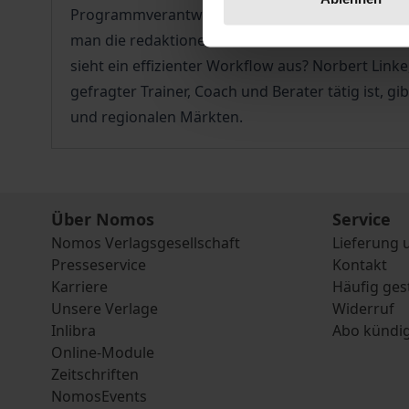
Programmverantwortliche sie meistern bei der s
man die redaktionelle Performance bei Themenw
sieht ein effizienter Workflow aus? Norbert Lin
gefragter Trainer, Coach und Berater tätig ist, 
und regionalen Märkten.
Über Nomos
Service
Nomos Verlagsgesellschaft
Lieferung 
Presseservice
Kontakt
Karriere
Häufig ges
Unsere Verlage
Widerruf
Inlibra
Abo kündi
Online-Module
Zeitschriften
NomosEvents