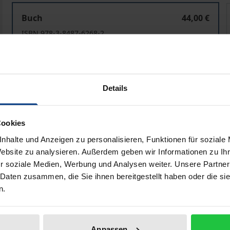
News to Use for News You Can Use
Buch
44,00 €
ISBN 978-3-8487-6268-2
Lieferbar
Preisangaben inkl. MwSt. Abhängig von der Lieferadresse kann
Details
In den Warenkorb
Zur Wunschliste hinzufü
Cookies
Hinweise zu Versandkosten
nhalte und Anzeigen zu personalisieren, Funktionen für soziale
Website zu analysieren. Außerdem geben wir Informationen zu I
r soziale Medien, Werbung und Analysen weiter. Unsere Partner
 Daten zusammen, die Sie ihnen bereitgestellt haben oder die s
liografische Angaben
Zusatzmaterial
n.
n sie relevant bleiben inmitten neuer digitaler Medien un
Anpassen