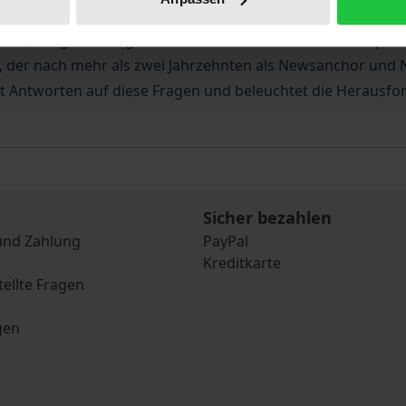
trategischen Ausrichtung, und Nachrichtenpraktiker bei d
ahl, Textgestaltung und Live-Präsentation? Wie verknüpft
ke, der nach mehr als zwei Jahrzehnten als Newsanchor und 
gibt Antworten auf diese Fragen und beleuchtet die Herausf
Sicher bezahlen
und Zahlung
PayPal
Kreditkarte
tellte Fragen
gen