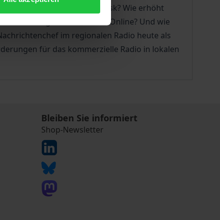
er täglichen Arbeit am Newsdesk? Wie erhöht
 man überzeugend On-Air und Online? Und wie
Nachrichtenchef im regionalen Radio heute als
orderungen für das kommerzielle Radio in lokalen
Bleiben Sie informiert
Shop-Newsletter