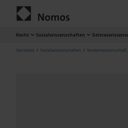
Zum Inhalt springen
Recht
Sozialwissenschaften
Geisteswissens
Startseite
/
Sozialwissenschaften
/
Medienwissenschaft