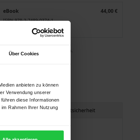
News to Use for News You Can Use
eBook
44,00 €
ISBN 978-3-7489-0374-1
Lieferbar
 die MwSt. an der Kasse variieren.
Über Cookies
gen
 Medien anbieten zu können
hrer Verwendung unserer
 führen diese Informationen
ie im Rahmen Ihrer Nutzung
Produktsicherheit
d Plattformen? Wie können
Alle akzeptieren