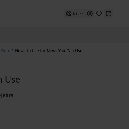
DE
 Kino
/
News to Use for News You Can Use
n Use
-Jahre