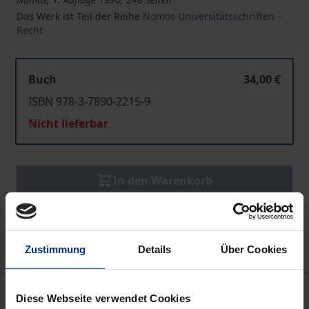
Das Werk ist Teil der Reihe
Nomos Universitätsschriften –
Recht
Buch
34,00 €
ISBN 978-3-7890-2215-9
Nicht lieferbar
In den Warenkorb
Zur Wunschliste hinzufügen
Hinweise zu Versandkosten
Zustimmung
Details
Über Cookies
Bibliografische Angaben
Diese Webseite verwendet Cookies