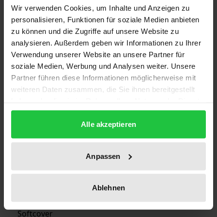
Wir verwenden Cookies, um Inhalte und Anzeigen zu
personalisieren, Funktionen für soziale Medien anbieten
Auflage
zu können und die Zugriffe auf unsere Website zu
1
analysieren. Außerdem geben wir Informationen zu Ihrer
Verwendung unserer Website an unsere Partner für
ISBN
soziale Medien, Werbung und Analysen weiter. Unsere
978-3-7890-2215-9
Partner führen diese Informationen möglicherweise mit
weiteren Daten zusammen, die Sie ihnen bereitgestellt
Erscheinungsdatum
haben oder die sie im Rahmen Ihrer Nutzung der Dienste
19.12.1990
gesammelt haben.
Alle akzeptieren
Erscheinungsjahr
1990
Anpassen
Verlag
Nomos
Ablehnen
Ausgabeart
Softcover