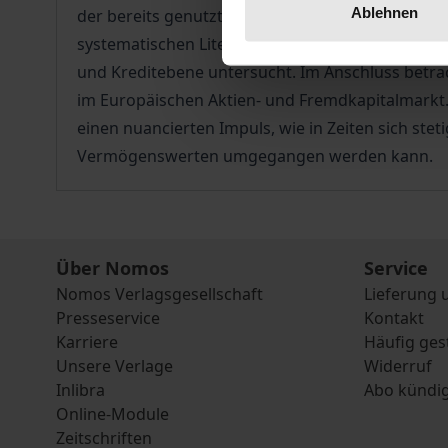
Ablehnen
der bereits genutzten und darin vorgeschlagen
systematischen Literaturüberblicks werden zun
und Kreditebene untersucht. Im Anschluss betr
im Europäischen Aktien- und Fremdkapitalmarkt.
einen nuancierten Impuls, wie in Zeiten sich 
Vermögenswerten umgegangen werden kann.
Über Nomos
Service
Nomos Verlagsgesellschaft
Lieferung 
Presseservice
Kontakt
Karriere
Häufig ges
Unsere Verlage
Widerruf
Inlibra
Abo kündi
Online-Module
Zeitschriften