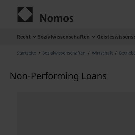
Zum Inhalt springen
Recht
Sozialwissenschaften
Geisteswissens
Startseite
/
Sozialwissenschaften
/
Wirtschaft
/
Betrieb
Non-Performing Loans