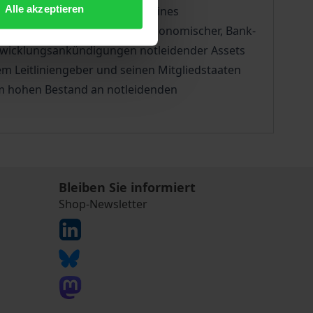
Alle akzeptieren
n zu beleuchten. Im Rahmen eines
iebenen Situation auf makroökonomischer, Bank-
Abwicklungsankündigungen notleidender Assets
m Leitliniengeber und seinen Mitgliedstaaten
em hohen Bestand an notleidenden
Bleiben Sie informiert
Shop-Newsletter