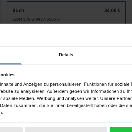
Non-Performing Loans
Buch
34,00 €
ISBN 978-3-8487-6506-5
Lieferbar
Preisangaben inkl. MwSt. Abhängig von der Lieferadresse kann
Details
In den Warenkorb
Zur Wunschliste hinzufü
Hinweise zu Versandkosten
Cookies
nhalte und Anzeigen zu personalisieren, Funktionen für soziale
Website zu analysieren. Außerdem geben wir Informationen zu I
r soziale Medien, Werbung und Analysen weiter. Unsere Partner
liografische Angaben
Zusatzmaterial
 Daten zusammen, die Sie ihnen bereitgestellt haben oder die s
n.
r Europäischen Aufsichtsbehörden zum Umgang mit notleiden