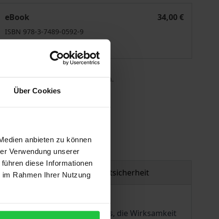
Non-Performing Loans
eBook
34,00 €
ISBN 978-3-7489-0592-9
Lieferbar
 die MwSt. an der Kasse variieren.
Über Cookies
gen
 Medien anbieten zu können
hrer Verwendung unserer
 führen diese Informationen
Produktsicherheit
ie im Rahmen Ihrer Nutzung
den Krediten (NPL) zum Anlass, die Wirksamkeit