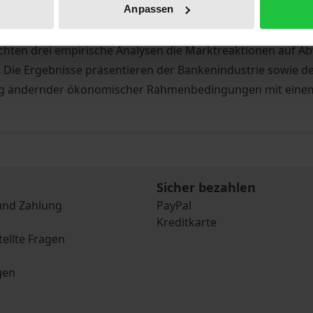
Anpassen
en Mechanismen anhand von vier wissenschaftlichen Studie
ächst die Determinanten der mit dem Terminus NPL beschr
achten drei empirische Analysen die Marktreaktionen auf 
 Die Ergebnisse präsentieren der Bankenindustrie sowie de
stetig ändernder ökonomischer Rahmenbedingungen mit ein
Sicher bezahlen
und Zahlung
PayPal
Kreditkarte
tellte Fragen
gen