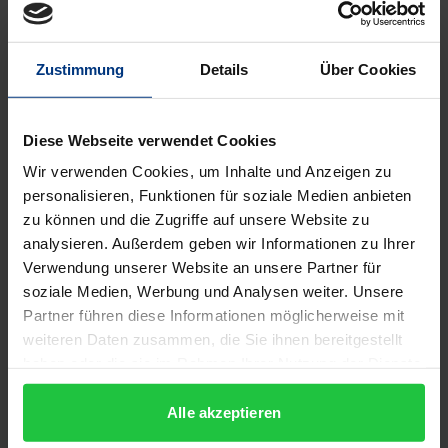
Beschreibung
Mit dem zweiten Band des „Norddeutschen
Zustimmung
Details
Über Cookies
Sprachatlas“ (NOSA 2) wird eine aktuelle
Dokumentation der niederdeutschen Dialekte auf
Diese Webseite verwendet Cookies
dem Gebiet der heutigen Bundesrepublik
Wir verwenden Cookies, um Inhalte und Anzeigen zu
Deutschland vorgelegt. Der Atlasband enthält
personalisieren, Funktionen für soziale Medien anbieten
kommentierte Kartenserien zu 25 lautlichen und
zu können und die Zugriffe auf unsere Website zu
morphologischen Variablen. Hierfür wurden neben
analysieren. Außerdem geben wir Informationen zu Ihrer
Aufnahmen aus einem Übersetzungstest
Verwendung unserer Website an unsere Partner für
(Wenkersätze) auch spontansprachliche
soziale Medien, Werbung und Analysen weiter. Unsere
Dialektaufnahmen aus niederdeutschen
Partner führen diese Informationen möglicherweise mit
weiteren Daten zusammen, die Sie ihnen bereitgestellt
Tischgesprächen berücksichtigt, die im Rahmen des
haben oder die sie im Rahmen Ihrer Nutzung der Dienste
Projekts „Sprachvariation in Norddeutschland“
gesammelt haben.
erhoben wurden. Neben der arealen und situativen
Alle akzeptieren
Verteilung der Dialektmerkmale stellt deren