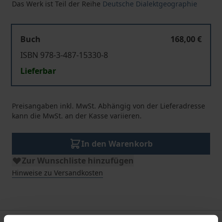
Das Werk ist Teil der Reihe
Deutsche Dialektgeographie
Buch
168,00 €
ISBN 978-3-487-15330-8
Lieferbar
Preisangaben inkl. MwSt. Abhängig von der Lieferadresse
kann die MwSt. an der Kasse variieren.
In den Warenkorb
Zur Wunschliste hinzufügen
Hinweise zu Versandkosten