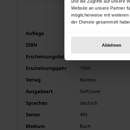
und die Zugriffe auf unsere 
Bibliografische Anga
Website an unsere Partner fü
möglicherweise mit weiteren
der Dienste gesammelt habe
Auflage
7
ISBN
978-3-7890-3120-5
Ablehnen
Erscheinungsdatum
04.01.1994
Erscheinungsjahr
1994
Verlag
Nomos
Ausgabeart
Softcover
Sprachen
deutsch
Seiten
495
Medium
Buch