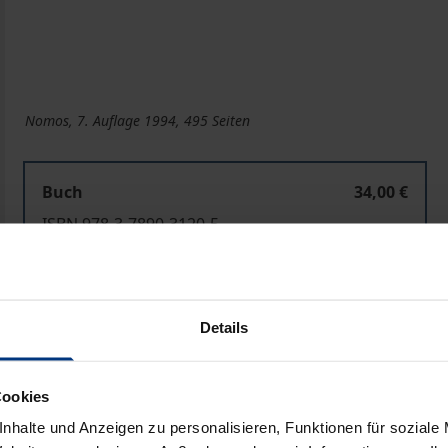
Nomos, 7. Auflage 1994, 495 Seiten
Buch
34,00 €
ISBN 978-3-7890-3120-5
Nicht lieferbar
Details
In den Warenkorb
Zur Wunschliste hinzufü
Hinweise zu Versandkosten
Cookies
nhalte und Anzeigen zu personalisieren, Funktionen für soziale