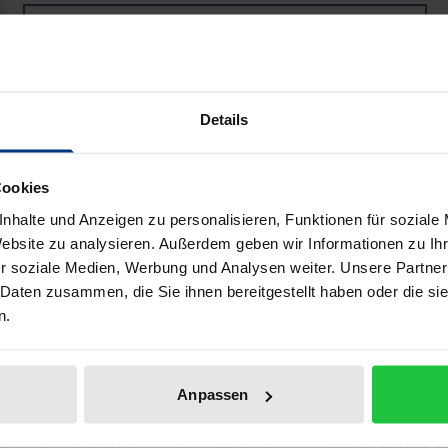
Buch
42,80 €
ISBN 978-3-487-15369-8
Lieferbar
Details
Preisangaben inkl. MwSt. Abhängig von der Lieferadresse kann
Cookies
nhalte und Anzeigen zu personalisieren, Funktionen für soziale
In den Warenkorb
Zur Wunschliste hinzufü
Website zu analysieren. Außerdem geben wir Informationen zu I
Hinweise zu Versandkosten
r soziale Medien, Werbung und Analysen weiter. Unsere Partner
 Daten zusammen, die Sie ihnen bereitgestellt haben oder die s
n.
Bibliografische Angaben
Anpassen
a norme, l’habite en réalité intimement ; ce qui ne signifie pa