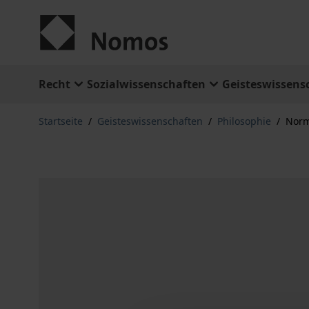
Zum Inhalt springen
Recht
Sozialwissenschaften
Geisteswissens
Startseite
/
Geisteswissenschaften
/
Philosophie
/
Norm