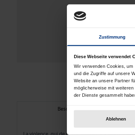
Zustimmung
Diese Webseite verwendet 
Wir verwenden Cookies, um I
und die Zugriffe auf unsere 
Website an unsere Partner fü
möglicherweise mit weiteren
der Dienste gesammelt habe
Beschreibung
Ablehnen
La violence, qui de prime abord est « l’autre » de l