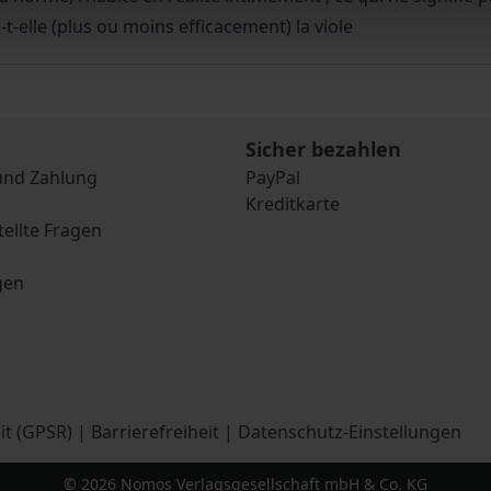
-elle (plus ou moins efficacement) la viole
Sicher bezahlen
und Zahlung
PayPal
Kreditkarte
tellte Fragen
gen
it (GPSR)
|
Barrierefreiheit
|
Datenschutz-Einstellungen
© 2026 Nomos Verlagsgesellschaft mbH & Co. KG