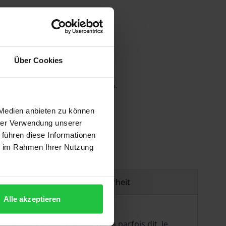
Über Cookies
 die MwSt. an der Kasse variieren.
 Medien anbieten zu können
gen
hrer Verwendung unserer
 führen diese Informationen
ie im Rahmen Ihrer Nutzung
Produktsicherheit
Alle akzeptieren
s qu’elle en soit, comme on l’a parfois dit, le