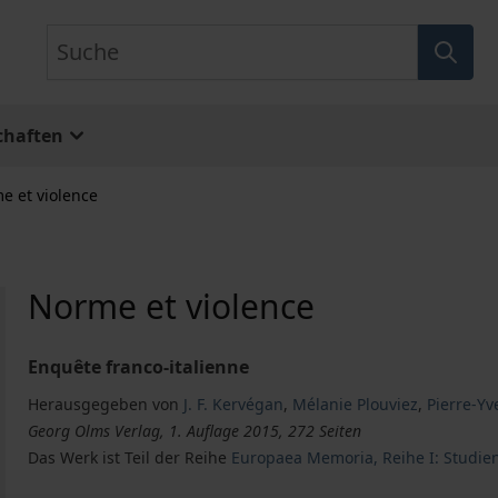
Suche
chaften
e et violence
Norme et violence
Enquête franco-italienne
Herausgegeben von
J. F. Kervégan
,
Mélanie Plouviez
,
Pierre-Yv
Georg Olms Verlag, 1. Auflage 2015, 272 Seiten
Das Werk ist Teil der Reihe
Europaea Memoria, Reihe I: Studie