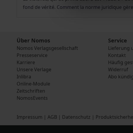
fond de vérité. Comment la norme juridique gère-t
Über Nomos
Service
Nomos Verlagsgesellschaft
Lieferung 
Presseservice
Kontakt
Karriere
Häufig ges
Unsere Verlage
Widerruf
Inlibra
Abo kündi
Online-Module
Zeitschriften
NomosEvents
Impressum
|
AGB
|
Datenschutz
|
Produktsicherhe