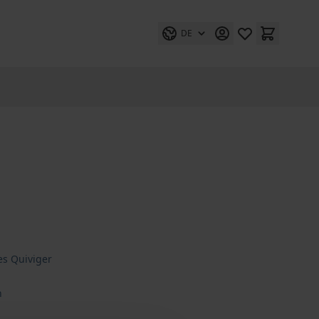
DE
es Quiviger
n