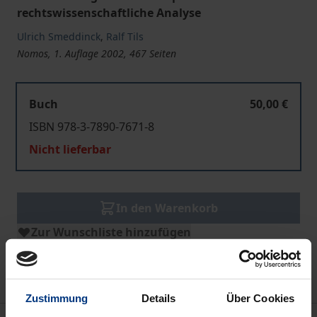
rechtswissenschaftliche Analyse
Ulrich Smeddinck
,
Ralf Tils
Nomos, 1. Auflage 2002, 467 Seiten
Buch
50,00 €
ISBN 978-3-7890-7671-8
Nicht lieferbar
In den Warenkorb
Zur Wunschliste hinzufügen
Hinweise zu Versandkosten
Zustimmung
Details
Über Cookies