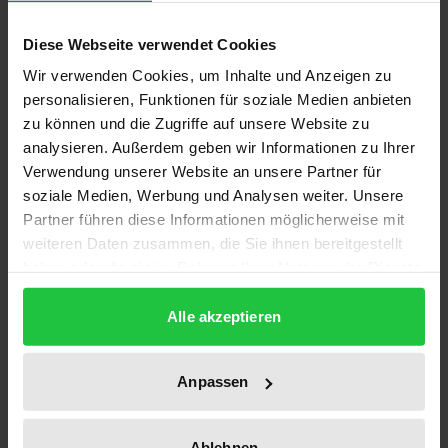
Beschreibung
Diese Webseite verwendet Cookies
Welche Rolle spielt die Ministerialverwaltung bei der
Wir verwenden Cookies, um Inhalte und Anzeigen zu
Gesetzgebung, welche kann und sollte sie spielen?
personalisieren, Funktionen für soziale Medien anbieten
Diese »klassische« Frage wird im Hinblick auf
zu können und die Zugriffe auf unsere Website zu
analysieren. Außerdem geben wir Informationen zu Ihrer
veränderte gesellschaftliche und politische
Verwendung unserer Website an unsere Partner für
Rahmenbedingungen anläßlich der Entstehung des
soziale Medien, Werbung und Analysen weiter. Unsere
Bundes-Bodenschutzgesetzes neu gestellt. Dazu
Partner führen diese Informationen möglicherweise mit
wird die Normgenese des BBodSchG rekonstruiert,
weiteren Daten zusammen, die Sie ihnen bereitgestellt
um im Anschluß darauf aufbauend bereits
haben oder die sie im Rahmen Ihrer Nutzung der Dienste
bestehende Erkenntnisse über den administrativen
gesammelt haben.
Alle akzeptieren
Binnenbereich im Prozeß der Normgenese zu
überprüfen bzw. zu versuchen, neue
Systematisierungen und Konzepte für die
Anpassen
Bedeutung der Ministerialverwaltung im
Gesetzgebungsverfahren zu generieren.
Ablehnen