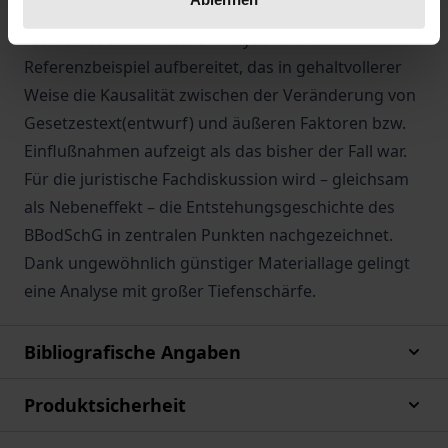
Für die weitergehende politik- und
rechtswissenschaftliche Analyse wird ein
Referenzbeispiel aufbereitet, das in gehaltvollerer
Weise die Kausalität zwischen der Veränderung von
Gesetzestext(entwurf) und äußeren Faktoren bzw.
Einflußnahmen aufzeigt als das bisher der Fall war.
Für die juristische Fachdiskussion wird – gleichsam
als Nebeneffekt – die Entstehungsgeschichte des
BBodSchG in zentralen Punkten nachgezeichnet.
Dank ungewöhnlich günstiger Materiallage gelingt
eine Analyse mit großer Tiefenschärfe.
Bibliografische Angaben
Produktsicherheit