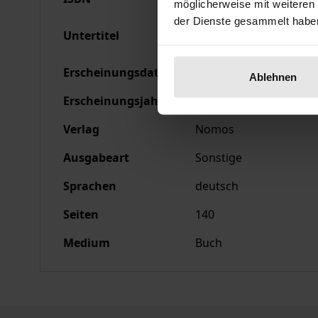
möglicherweise mit weiteren
der Dienste gesammelt habe
Beiträge und Stellungn
Untertitel
finanzieren
Erscheinungsdatum
17.02.1986
Ablehnen
Erscheinungsjahr
1986
Verlag
Nomos
Ausgabeart
Sonstige
Sprachen
deutsch
Seiten
140
Medium
Buch