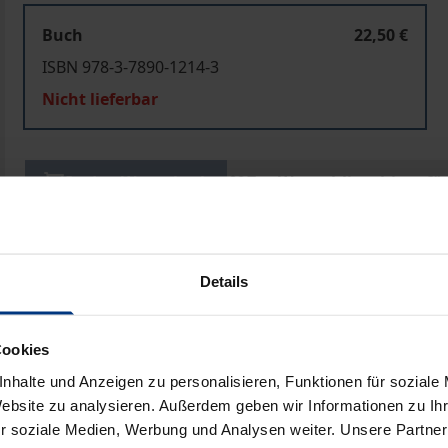
Buch
22,50 €
ISBN 978-3-7890-1214-3
Nicht lieferbar
In den Warenkorb
Zur Wunschliste hinzufü
Hinweise zu Versandkosten
Details
ben
Cookies
nhalte und Anzeigen zu personalisieren, Funktionen für soziale
Website zu analysieren. Außerdem geben wir Informationen zu I
r soziale Medien, Werbung und Analysen weiter. Unsere Partner