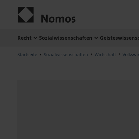
Zum Inhalt springen
Recht
Sozialwissenschaften
Geisteswissens
Startseite
/
Sozialwissenschaften
/
Wirtschaft
/
Volkswi