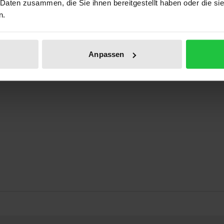
 Daten zusammen, die Sie ihnen bereitgestellt haben oder die s
n.
ahmen zu dem Vorschlag, öffentliche Investitionen mit zin
Anpassen