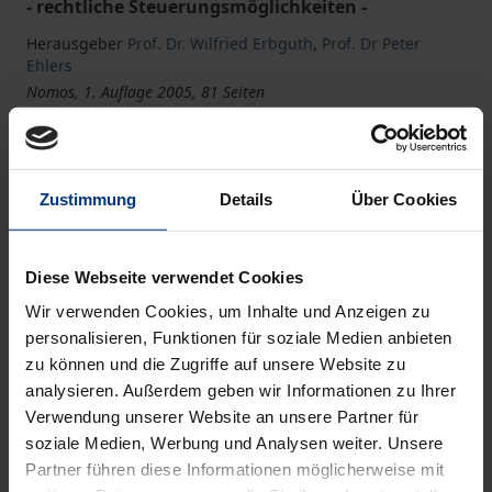
- rechtliche Steuerungsmöglichkeiten -
Herausgeber
Prof. Dr. Wilfried Erbguth
,
Prof. Dr Peter
Ehlers
Nomos, 1. Auflage 2005, 81 Seiten
Das Werk ist Teil der Reihe
Greifswalder Schriften zum
Seerecht und Umweltrecht
Zustimmung
Details
Über Cookies
Buch
19,00 €
ISBN 978-3-8329-1505-6
Diese Webseite verwendet Cookies
Nicht lieferbar
Wir verwenden Cookies, um Inhalte und Anzeigen zu
personalisieren, Funktionen für soziale Medien anbieten
zu können und die Zugriffe auf unsere Website zu
In den Warenkorb
analysieren. Außerdem geben wir Informationen zu Ihrer
Zur Wunschliste hinzufügen
Verwendung unserer Website an unsere Partner für
soziale Medien, Werbung und Analysen weiter. Unsere
Hinweise zu Versandkosten
Partner führen diese Informationen möglicherweise mit