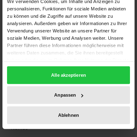
Wir verwenden Cookies, um Inhalte und Anzeigen zu
Bibliografische Angaben
personalisieren, Funktionen für soziale Medien anbieten
zu können und die Zugriffe auf unsere Website zu
analysieren. Außerdem geben wir Informationen zu Ihrer
Auflage
Verwendung unserer Website an unsere Partner für
2
soziale Medien, Werbung und Analysen weiter. Unsere
Partner führen diese Informationen möglicherweise mit
ISBN
weiteren Daten zusammen, die Sie ihnen bereitgestellt
978-3-7890-1364-5
haben oder die sie im Rahmen Ihrer Nutzung der Dienste
gesammelt haben.
Erscheinungsdatum
Alle akzeptieren
27.02.1987
Anpassen
Erscheinungsjahr
1987
Ablehnen
Verlag
Nomos