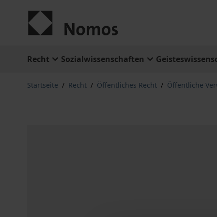
Zum Inhalt springen
Recht
Sozialwissenschaften
Geisteswissens
Startseite
/
Recht
/
Öffentliches Recht
/
Öffentliche Ve