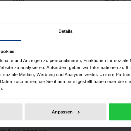
ISBN 978-3-7890-3302-5
Nicht lieferbar
Details
In den Warenkorb
Zur Wunschliste hinzufü
Cookies
Hinweise zu Versandkosten
nhalte und Anzeigen zu personalisieren, Funktionen für soziale
Website zu analysieren. Außerdem geben wir Informationen zu I
r soziale Medien, Werbung und Analysen weiter. Unsere Partner
Bibliografische Angaben
 Daten zusammen, die Sie ihnen bereitgestellt haben oder die s
n.
Anforderungen berücksichtigenden Entwicklung des Anstalt
Anpassen
nktionellen Sinne verzichten wollen. Durch die Schärfung d
rgebenden Probleme versucht die Autorin, diesem Begriff s
rwaltung, zuzuweisen.