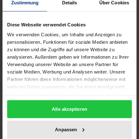
Zur Wunschliste hinzufügen
Zustimmung
Details
Über Cookies
Hinweise zu Versandkosten
Diese Webseite verwendet Cookies
Wir verwenden Cookies, um Inhalte und Anzeigen zu
Beschreibung
personalisieren, Funktionen für soziale Medien anbieten
zu können und die Zugriffe auf unsere Website zu
analysieren. Außerdem geben wir Informationen zu Ihrer
Republikanismus, Theokratie, Militärdiktatur – das
Verwendung unserer Website an unsere Partner für
sind häufige Assoziationen zur Herrschaft Oliver
soziale Medien, Werbung und Analysen weiter. Unsere
Cromwells während des Interregnums in der Folge
Partner führen diese Informationen möglicherweise mit
der Englischen Revolution (1642-1660). Dabei ist es
weiteren Daten zusammen, die Sie ihnen bereitgestellt
haben oder die sie im Rahmen Ihrer Nutzung der Dienste
gerade die Vielfalt der in den Auseinandersetzungen
gesammelt haben.
dieser Phase für oder gegen Cromwell
Alle akzeptieren
kommunizierten Staats- und
Herrschaftsverständnisse, die unterschiedlichste
Anpassen
Anknüpfungspunkte für spätere Debatten um Staat,