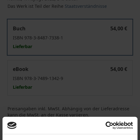
Das Werk ist Teil der Reihe
Staatsverständnisse
Oliver Cromwell und das Commonwealth
Buch
54,00 €
ISBN 978-3-8487-7338-1
Lieferbar
Oliver Cromwell und das Commonwealth
eBook
54,00 €
ISBN 978-3-7489-1342-9
Lieferbar
Preisangaben inkl. MwSt. Abhängig von der Lieferadresse
kann die MwSt. an der Kasse variieren.
In den Warenkorb