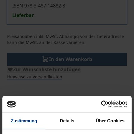
ISBN 978-3-487-14882-3
Lieferbar
Preisangaben inkl. MwSt. Abhängig von der Lieferadresse
kann die MwSt. an der Kasse variieren.
In den Warenkorb
Zur Wunschliste hinzufügen
Hinweise zu Versandkosten
Bibliografische Angaben
Zustimmung
Details
Über Cookies
Auflage