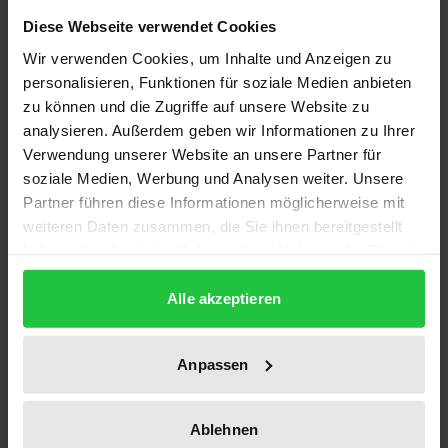
1
Diese Webseite verwendet Cookies
ISBN
Wir verwenden Cookies, um Inhalte und Anzeigen zu
978-3-487-14882-3
personalisieren, Funktionen für soziale Medien anbieten
zu können und die Zugriffe auf unsere Website zu
Erscheinungsdatum
analysieren. Außerdem geben wir Informationen zu Ihrer
01.02.2014
Verwendung unserer Website an unsere Partner für
soziale Medien, Werbung und Analysen weiter. Unsere
Erscheinungsjahr
Partner führen diese Informationen möglicherweise mit
weiteren Daten zusammen, die Sie ihnen bereitgestellt
2014
haben oder die sie im Rahmen Ihrer Nutzung der Dienste
gesammelt haben.
Verlag
Alle akzeptieren
Georg Olms Verlag
Ausgabeart
Anpassen
Hardcover
Sprachen
Ablehnen