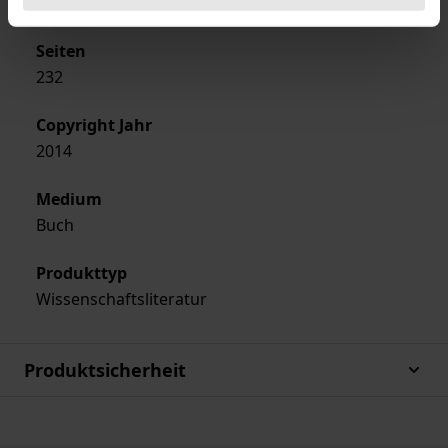
englisch
Seiten
232
Copyright Jahr
2014
Medium
Buch
Produkttyp
Wissenschaftsliteratur
Produktsicherheit