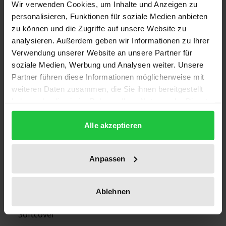
Wir verwenden Cookies, um Inhalte und Anzeigen zu
Auflage
personalisieren, Funktionen für soziale Medien anbieten
1
zu können und die Zugriffe auf unsere Website zu
analysieren. Außerdem geben wir Informationen zu Ihrer
ISBN
Verwendung unserer Website an unsere Partner für
978-3-7890-2273-9
soziale Medien, Werbung und Analysen weiter. Unsere
Partner führen diese Informationen möglicherweise mit
Erscheinungsdatum
weiteren Daten zusammen, die Sie ihnen bereitgestellt
haben oder die sie im Rahmen Ihrer Nutzung der Dienste
13.06.1991
gesammelt haben.
Alle akzeptieren
Erscheinungsjahr
1991
Anpassen
Verlag
Nomos
Ablehnen
Ausgabeart
Softcover