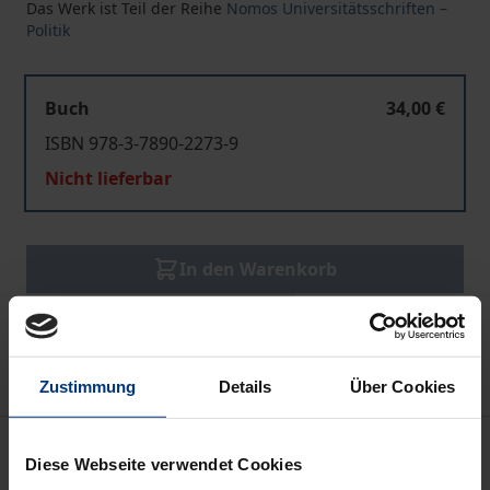
Das Werk ist Teil der Reihe
Nomos Universitätsschriften –
Politik
Buch
34,00 €
ISBN 978-3-7890-2273-9
Nicht lieferbar
In den Warenkorb
Zur Wunschliste hinzufügen
Hinweise zu Versandkosten
Zustimmung
Details
Über Cookies
Bibliografische Angaben
Diese Webseite verwendet Cookies