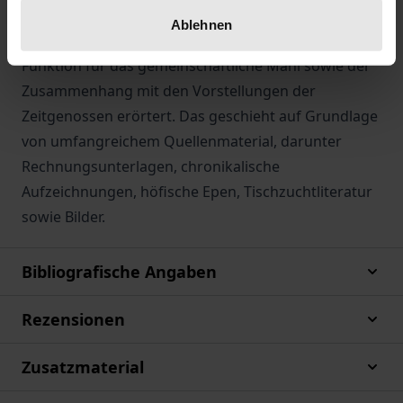
In dieser Studie wird der gesellschaftliche
Ablehnen
Hintergrund ihrer Entstehung, ihre Rolle und
Funktion für das gemeinschaftliche Mahl sowie der
Zusammenhang mit den Vorstellungen der
Zeitgenossen erörtert. Das geschieht auf Grundlage
von umfangreichem Quellenmaterial, darunter
Rechnungsunterlagen, chronikalische
Aufzeichnungen, höfische Epen, Tischzuchtliteratur
sowie Bilder.
Bibliografische Angaben
Rezensionen
Zusatzmaterial