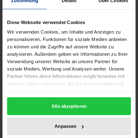
Zustimmung
Details
Über Cookies
In den Warenkorb
Zur Wunschliste hinzufügen
Diese Webseite verwendet Cookies
Hinweise zu Versandkosten
Wir verwenden Cookies, um Inhalte und Anzeigen zu
personalisieren, Funktionen für soziale Medien anbieten
zu können und die Zugriffe auf unsere Website zu
analysieren. Außerdem geben wir Informationen zu Ihrer
Beschreibung
Verwendung unserer Website an unsere Partner für
soziale Medien, Werbung und Analysen weiter. Unsere
Konventionelle Tischmanieren sind ein Kennzeichen
Partner führen diese Informationen möglicherweise mit
jeder zivilisierten Gesellschaft. Doch warum wurden
weiteren Daten zusammen, die Sie ihnen bereitgestellt
gerade im Mittelalter so viele dieser „Tischzuchten“
haben oder die sie im Rahmen Ihrer Nutzung der Dienste
gesammelt haben.
verfasst? Sie erscheinen nicht nur als Bestandteil
Alle akzeptieren
von Lehrbüchern für sozial höhergestellte Kinder,
sondern sind zahlreich auch als eigenständige Texte
überliefert, die eine eigene Literaturgattung
Anpassen
„(höfische) Tischzuchten“ bilden.