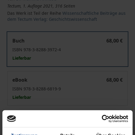
Tectum, 1. Auflage 2021, 316 Seiten
Das Werk ist Teil der Reihe
Wissenschaftliche Beiträge aus
dem Tectum Verlag: Geschichtswissenschaft
Ordnung des Tisches bei Hofe
Buch
68,00 €
ISBN 978-3-8288-3972-4
Lieferbar
Ordnung des Tisches bei Hofe
eBook
68,00 €
ISBN 978-3-8288-6819-9
Lieferbar
Preisangaben inkl. MwSt. Abhängig von der Lieferadresse
kann die MwSt. an der Kasse variieren.