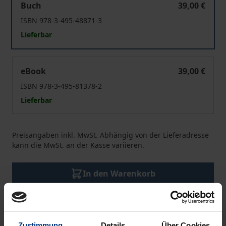
Buch
39,00 €
ISBN 978-3-495-48871-3
Lieferbar
Ordnungen des Wirklichen
eBook
39,00 €
ISBN 978-3-495-81378-2
Lieferbar
Preisangaben inkl. MwSt. Abhängig von der Lieferadresse
kann die MwSt. an der Kasse variieren.
In den Warenkorb
Zur Wunschliste hinzufügen
Hinweise zu Versandkosten
Zustimmung
Details
Über Cookies