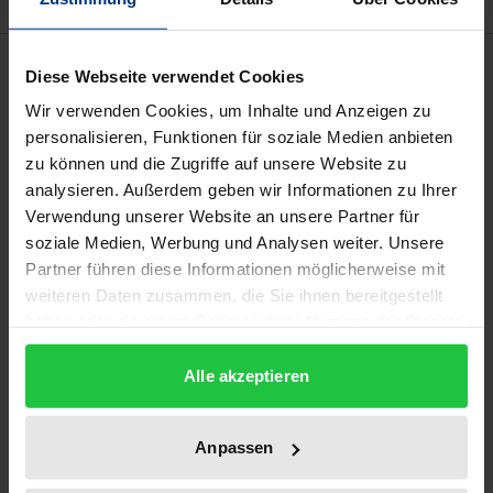
Beschreibung
Diese Webseite verwendet Cookies
Wir verwenden Cookies, um Inhalte und Anzeigen zu
Die Welt des Alltags ist eine Ordnung von
personalisieren, Funktionen für soziale Medien anbieten
Ähnlichem. Räume, Straßenzüge, Nachbarschaften,
zu können und die Zugriffe auf unsere Website zu
Werkzeuge, Arbeitsvorgänge, Regale, Taschen,
analysieren. Außerdem geben wir Informationen zu Ihrer
Verwendung unserer Website an unsere Partner für
Mülleimer, Zeitungen, Spiele oder Sprachen ordnen
soziale Medien, Werbung und Analysen weiter. Unsere
Verschiedenes zu Ähnlichem. Was dergestalt
Partner führen diese Informationen möglicherweise mit
unterschieden und vergleichbar ist, beschreibt eine
weiteren Daten zusammen, die Sie ihnen bereitgestellt
Kultur. Kulturen als Unterscheidungstexturen zu
haben oder die sie im Rahmen Ihrer Nutzung der Dienste
entfalten, heißt „Welt“ als Ordnung des Möglichen
gesammelt haben.
und Wirklichen philosophisch zu betrachten.
Alle akzeptieren
Gemälde, Theaterinszenierungen, Gleichnisse,
mathematische Kalküle, philosophische Theorien
Anpassen
und Begriffe, eine Erzählung, Fotografien und Filme