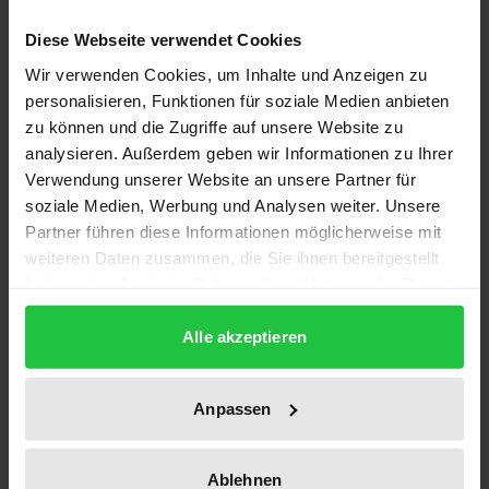
Relevanz, zumal der Bundesgerichtshof mit
Diese Webseite verwendet Cookies
mehreren Grundsatzurteilen seit 1993/94 eine
Wir verwenden Cookies, um Inhalte und Anzeigen zu
umfassende Diskussion ausgelöst hat. Angesichts
personalisieren, Funktionen für soziale Medien anbieten
der unterschiedlichen Behandlung von Alt- und
zu können und die Zugriffe auf unsere Website zu
Neugläubigern und dem systematisch bedenklichen
analysieren. Außerdem geben wir Informationen zu Ihrer
Verwendung unserer Website an unsere Partner für
Nebeneinander von Innen- und
soziale Medien, Werbung und Analysen weiter. Unsere
Außenhaftungssystemen sind zentrale Fragen aber
Partner führen diese Informationen möglicherweise mit
nach wie vor unbeantwortet. Die Dissertation
weiteren Daten zusammen, die Sie ihnen bereitgestellt
untersucht die Haftung wegen Verletzung der
haben oder die sie im Rahmen Ihrer Nutzung der Dienste
Insolvenzantragspflicht als
gesammelt haben.
rechtsformübergreifendes Institut ebenso
Alle akzeptieren
praxisnah wie grundsätzlich. Ihr Verfasser entwirft
unter Einbeziehung bürgerlich-rechtlicher
Anpassen
Systemansätze (§ 1980 BGB) ein einheitliches
Außenhaftungskonzept, das über bisherige Ansätze
Ablehnen
weit hinausgeht und der wissenschaftlichen