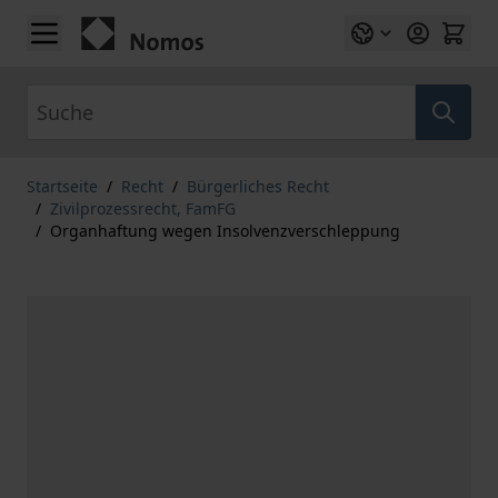
Zum Inhalt springen
Suche
Startseite
/
Recht
/
Bürgerliches Recht
/
Zivilprozessrecht, FamFG
/
Organhaftung wegen Insolvenzverschleppung