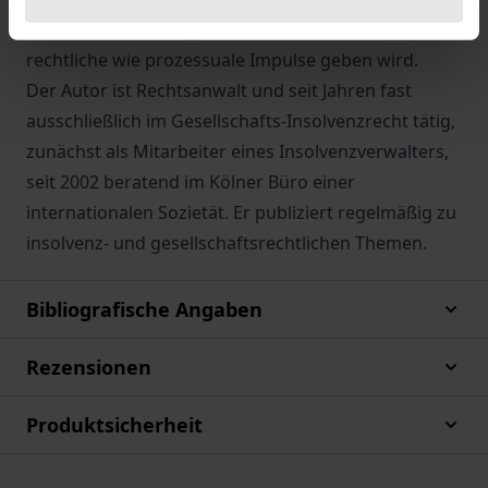
Auseinandersetzung zahlreiche neue materiell-
rechtliche wie prozessuale Impulse geben wird.
Der Autor ist Rechtsanwalt und seit Jahren fast
ausschließlich im Gesellschafts-Insolvenzrecht tätig,
zunächst als Mitarbeiter eines Insolvenzverwalters,
seit 2002 beratend im Kölner Büro einer
internationalen Sozietät. Er publiziert regelmäßig zu
insolvenz- und gesellschaftsrechtlichen Themen.
Bibliografische Angaben
Rezensionen
Produktsicherheit