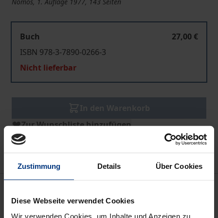
Nomos, 1. Auflage 1977, 143 Seiten
Buch
27,00 €
ISBN 978-3-7890-0266-3
Nicht lieferbar
In den Warenkorb
Zur Wunschliste hinzufügen
Hinweise zu Versandkosten
Zustimmung
Details
Über Cookies
Bibliografische Angaben
Diese Webseite verwendet Cookies
Wir verwenden Cookies, um Inhalte und Anzeigen zu