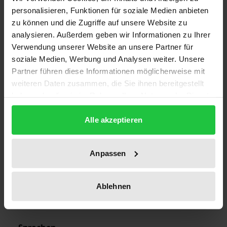
Auflage
personalisieren, Funktionen für soziale Medien anbieten
1
zu können und die Zugriffe auf unsere Website zu
analysieren. Außerdem geben wir Informationen zu Ihrer
ISBN
Verwendung unserer Website an unsere Partner für
978-3-7890-0266-3
soziale Medien, Werbung und Analysen weiter. Unsere
Partner führen diese Informationen möglicherweise mit
Erscheinungsdatum
weiteren Daten zusammen, die Sie ihnen bereitgestellt
01.01.1977
haben oder die sie im Rahmen Ihrer Nutzung der Dienste
gesammelt haben.
Erscheinungsjahr
Alle akzeptieren
1977
Verlag
Anpassen
Nomos
Ablehnen
Ausgabeart
Sonstige