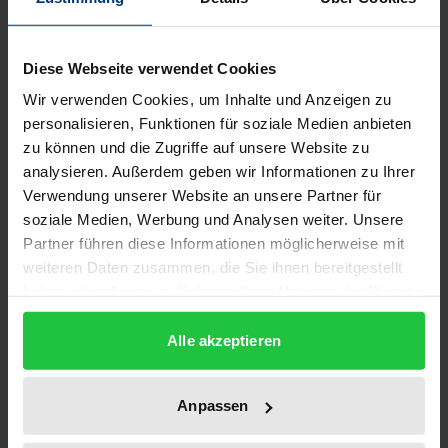
Die rechtlichen Möglichkeiten der Organisation von
Diese Webseite verwendet Cookies
Zertifizierungsstellen orientieren sich an der
Wir verwenden Cookies, um Inhalte und Anzeigen zu
Zielkonkurrenz zwischen faktischer Sicherheit der
personalisieren, Funktionen für soziale Medien anbieten
Signaturverfahren einerseits und der Flexibilität in
zu können und die Zugriffe auf unsere Website zu
der Organisation von Zertifizierungsstellen
analysieren. Außerdem geben wir Informationen zu Ihrer
Verwendung unserer Website an unsere Partner für
andererseits.
soziale Medien, Werbung und Analysen weiter. Unsere
Die Arbeit untersucht zum einen, welche Freiräume
Partner führen diese Informationen möglicherweise mit
das Signaturgesetz einer Zertifizierungsstelle in der
weiteren Daten zusammen, die Sie ihnen bereitgestellt
Organisation der Aufgaben bietet, um die
haben oder die sie im Rahmen Ihrer Nutzung der Dienste
Praktikabilität des Gesetzes zu sichern. Zum
gesammelt haben.
anderen prüft sie unterschiedliche
Alle akzeptieren
Organisationsformen des privaten und des
öffentlichen Rechts und durch sie hervorgerufene
Anpassen
Sicherheitsfragen. Dabei hat sie eine