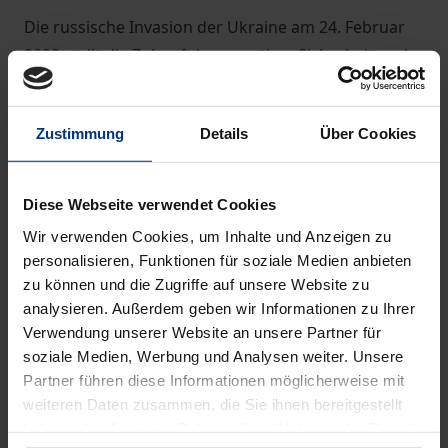
Die russische Invasion der Ukraine am 24. Februar
2022 stellt die Zukunft kooperativer Sicherheit und
das Überleben der OSZE in Frage. Die
Jahrgangsausgabe 2022 von OSCE Insights
Zustimmung
Details
Über Cookies
untersucht die Folgen des Krieges für die OSZE. Die
Autorinnen und Autoren analysieren Lehren aus der
Geschichte der KSZE/OSZE, die zeigen, wie die
Diese Webseite verwendet Cookies
Organisation mit einer Situation umgehen kann, in
Wir verwenden Cookies, um Inhalte und Anzeigen zu
der ein Teilnehmerstaat fundamentale OSZE-
personalisieren, Funktionen für soziale Medien anbieten
Prinzipien verletzt. Beiträge untersuchen auch, was
zu können und die Zugriffe auf unsere Website zu
die OSZE von anderen internationalen
analysieren. Außerdem geben wir Informationen zu Ihrer
Verwendung unserer Website an unsere Partner für
Organisationen lernen kann, die ähnliche Krisen
soziale Medien, Werbung und Analysen weiter. Unsere
erlebt haben. Beiträge untersuchen auch, was die
Partner führen diese Informationen möglicherweise mit
OSZE von anderen internationalen Organisationen
weiteren Daten zusammen, die Sie ihnen bereitgestellt
lernen kann, die ähnliche Krisen erlebt haben.
haben oder die sie im Rahmen Ihrer Nutzung der Dienste
Andere Themen sind OSZE-Planungskapazitäten und